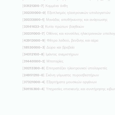
[
03121200-7
] Κομμένα άνθη
[
30230000-0
] Εξοπλισμός ηλεκτρονικών υπολογιστών
[
30233000-1
] Μονάδες αποθήκευσης και ανάγνωσης
[
33141623-3
] Κυτία πρώτων βοηθειών
[
30231000-7
] Οθόνες και κονσόλες ηλεκτρονικών υπολο
[
42913000-9
] Φίλτρα λαδιού, βενζίνης και αέρα
[
18530000-3
] Δώρα και βραβεία
[
34312100-8
] Ιμάντες ανεμιστήρων
[
31440000-2
] Μπαταρίες
[
30213300-8
] Επιτραπέζιοι ηλεκτρονικοί υπολογιστές
[
24951210-0
] Σκόνη γόμωσης πυροσβεστήρων
[
37321000-4
] Εξαρτήματα μουσικών οργάνων
[
50116300-4
] Υπηρεσίες επισκευής και συντήρησης κιβ