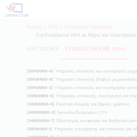
Αρχική
CPV
Συντήρηση Οχημάτων
Συνδυαζόμενα CPV με Μέρη και εξαρτήματα γ
ΔΙΑΓΩΝΙΣΜΟΙ
ΣΥΝΔΥΑΣΤΗΚΕ ΜΕ (CPV)
[
50110000-9
] Υπηρεσίες επισκευής και συντήρησης μηχ
[
50118400-9
] Υπηρεσίες επισκευής βλαβών μηχανοκίνη
[
50112000-3
] Υπηρεσίες επισκευής και συντήρησης αυτο
[
50100000-6
] Υπηρεσίες επισκευής, συντήρησης και πα
[
34350000-5
] Ελαστικά ελαφράς και βαρέας χρήσεως
[
00000000-0
] Άγνωστο/Εκτιμώμενο CPV
[
34000000-7
] Εξοπλισμός μεταφοράς και βοηθητικά μέσ
[
50116000-1
] Υπηρεσίες συντήρησης και επισκευής για ε
[
34330000-9
] Ανταλλακτικά για οχήματα μεταφοράς αγαθ