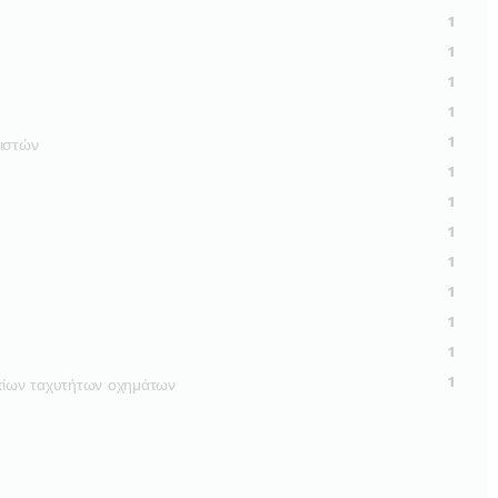
1
1
1
1
1
γιστών
1
1
1
1
1
1
1
1
ωτίων ταχυτήτων οχημάτων