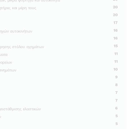
20
ητήρες και μέρη τους
20
17
16
τηγών αυτοκινήτων
16
15
τήρησης στόλου οχημάτων
11
ήματα
11
φορείων
10
χανημάτων
9
8
7
7
6
γοστάθμισης ελαστικών
5
ν
5