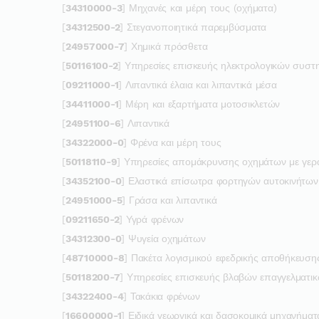
[
34310000-3
] Μηχανές και μέρη τους (οχήματα)
[
34312500-2
] Στεγανοποιητικά παρεμβύσματα
[
24957000-7
] Χημικά πρόσθετα
[
50116100-2
] Υπηρεσίες επισκευής ηλεκτρολογικών συστ
[
09211000-1
] Λιπαντικά έλαια και λιπαντικά μέσα
[
34411000-1
] Μέρη και εξαρτήματα μοτοσικλετών
[
24951100-6
] Λιπαντικά
[
34322000-0
] Φρένα και μέρη τους
[
50118110-9
] Υπηρεσίες απομάκρυνσης οχημάτων με γερ
[
34352100-0
] Ελαστικά επίσωτρα φορτηγών αυτοκινήτων
[
24951000-5
] Γράσα και λιπαντικά
[
09211650-2
] Υγρά φρένων
[
34312300-0
] Ψυγεία οχημάτων
[
48710000-8
] Πακέτα λογισμικού εφεδρικής αποθήκευση
[
50118200-7
] Υπηρεσίες επισκευής βλαβών επαγγελματι
[
34322400-4
] Τακάκια φρένων
[
16600000-1
] Ειδικά γεωργικά και δασοκομικά μηχανήματ