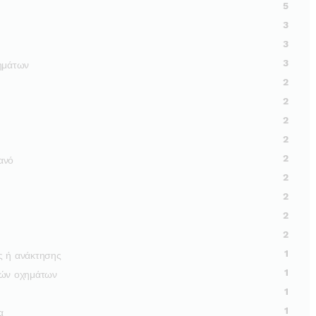
5
3
3
3
ημάτων
2
2
2
2
2
ανό
2
2
2
2
1
ς ή ανάκτησης
1
κών οχημάτων
1
1
α