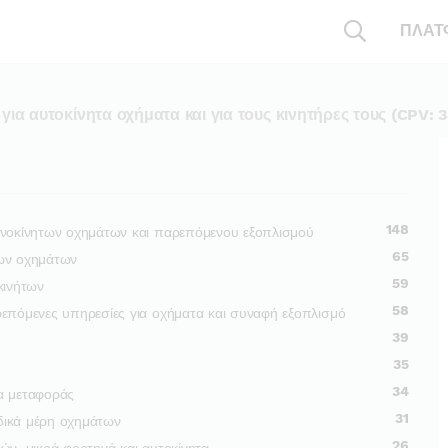
ΠΛΑΤ
ια αυτοκίνητα οχήματα και για τους κινητήρες τους (CPV:
148
ανοκίνητων οχημάτων και παρεπόμενου εξοπλισμού
65
των οχημάτων
59
κινήτων
58
ρεπόμενες υπηρεσίες για οχήματα και συναφή εξοπλισμό
39
35
34
α μεταφοράς
31
ιδικά μέρη οχημάτων
26
ών, μικρά φορτηγά και αυτοκίνητα