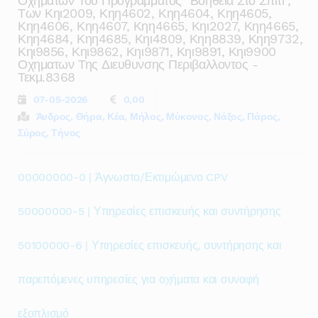
Οχηματων Του Προγραμματος "βοηθεια Στο Σπιτι",
Των Κηι2009, Κηη4602, Κηη4604, Κηη4605,
Κηη4606, Κηη4607, Κηη4665, Κηι2027, Κηη4665,
Κηη4684, Κηη4685, Κηι4809, Κηη8839, Κηη9732,
Κηι9856, Κηι9862, Κηι9871, Κηι9891, Κηι9900
Οχηματων Της Διευθυνσης Περιβαλλοντος -
Τεκμ.8368
07-05-2026
0,00
Άνδρος, Θήρα, Κέα, Μήλος, Μύκονος, Νάξος, Πάρος,
Σύρος, Τήνος
00000000-0 | Άγνωστο/Εκτιμώμενο CPV
50000000-5 | Υπηρεσίες επισκευής και συντήρησης
50100000-6 | Υπηρεσίες επισκευής, συντήρησης και
παρεπόμενες υπηρεσίες για οχήματα και συναφή
εξοπλισμό