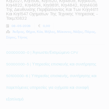
Κηι2027, Κηι1506, Κηι1520, Κηι4809, Κηη4605,
Κηι4822, Κηι4854, Κηι9891, Κηι4842, Κηη4608
Της Διευθυνσης Περιβαλλοντος Και Των Κηη4611
Και Κηι1547 Οχηματων Της Τεχνικης Υπηρεσιας -
Τεκμ.10832
08-05-2026
0,00
Άνδρος, Θήρα, Κέα, Μήλος, Μύκονος, Νάξος, Πάρος,
Σύρος, Τήνος
00000000-0 | Άγνωστο/Εκτιμώμενο CPV
50000000-5 | Υπηρεσίες επισκευής και συντήρησης
50100000-6 | Υπηρεσίες επισκευής, συντήρησης και
παρεπόμενες υπηρεσίες για οχήματα και συναφή
εξοπλισμό