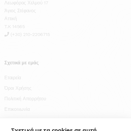
Λεωφόρος Χελμού 17
Άγιος Στέφανος
Αττική
T.K 14565
(+30) 210-2206715
Σχετικά με εμάς
Εταιρεία
Όροι Χρήσης
Πολιτική Απορρήτου
Επικοινωνία
Σύνδεσμοι
Σχετικά με τα cookies σε αυτή