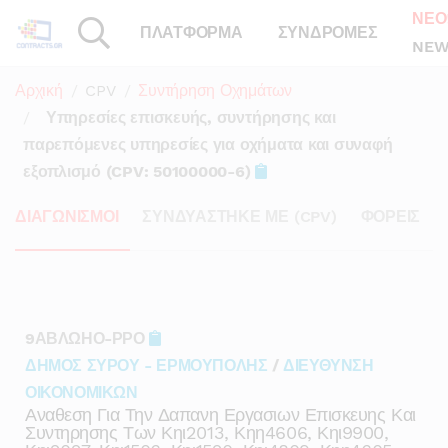
ΝΕΟ
ΠΛΑΤΦΟΡΜΑ
ΣΥΝΔΡΟΜΕΣ
NEW
Αρχική
CPV
Συντήρηση Οχημάτων
Υπηρεσίες επισκευής, συντήρησης και
παρεπόμενες υπηρεσίες για οχήματα και συναφή
εξοπλισμό (CPV: 50100000-6)
ΔΙΑΓΩΝΙΣΜΟΙ
ΣΥΝΔΥΑΣΤΗΚΕ ΜΕ (CPV)
ΦΟΡΕΙΣ
9ΑΒΛΩΗΟ-ΡΡΟ
ΔΗΜΟΣ ΣΥΡΟΥ - ΕΡΜΟΥΠΟΛΗΣ
/
ΔΙΕΥΘΥΝΣΗ
ΟΙΚΟΝΟΜΙΚΩΝ
Αναθεση Για Την Δαπανη Εργασιων Επισκευης Και
Συντηρησης Των Κηι2013, Κηη4606, Κηι9900,