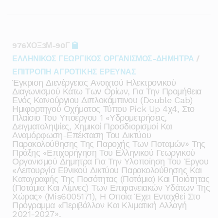
976ΧΟΞ3Μ-90Γ
ΕΛΛΗΝΙΚΟΣ ΓΕΩΡΓΙΚΟΣ ΟΡΓΑΝΙΣΜΟΣ-ΔΗΜΗΤΡΑ
/
ΕΠΙΤΡΟΠΗ ΑΓΡΟΤΙΚΗΣ ΕΡΕΥΝΑΣ
Έγκριση Διενέργειας Ανοιχτού Ηλεκτρονικού
Διαγωνισμού Κάτω Των Ορίων, Για Την Προμήθεια
Ενός Καινούργιου Διπλοκάμπινου (double Cab)
Ημιφορτηγού Οχήματος Τύπου Pick Up 4χ4, Στο
Πλαίσιο Του Υποέργου 1 «υδρομετρήσεις,
Δειγματοληψίες, Χημικοί Προσδιορισμοί Και
Αναμόρφωση-Επέκταση Του Δικτύου
Παρακολούθησης Της Παροχής Των Ποταμών» Της
Πράξης «επιχορήγηση Του Ελληνικού Γεωργικού
Οργανισμού Δημητρα Για Την Υλοποίηση Του Έργου
«λειτουργία Εθνικού Δικτύου Παρακολούθησης Και
Καταγραφής Της Ποσότητας (ποτάμια) Και Ποιότητας
(ποτάμια Και Λίμνες) Των Επιφανειακών Υδάτων Της
Χώρας» (mis6005171), Η Οποία Έχει Ενταχθεί Στο
Πρόγραμμα «περιβάλλον Και Κλιματική Αλλαγή
2021-2027».