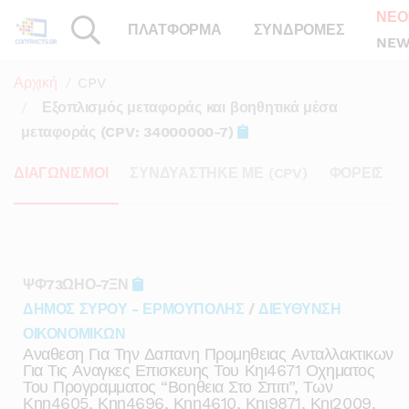
ΝΕΟ
ΠΛΑΤΦΟΡΜΑ
ΣΥΝΔΡΟΜΕΣ
NEW
Αρχική
CPV
Εξοπλισμός μεταφοράς και βοηθητικά μέσα
μεταφοράς (CPV: 34000000-7)
ΔΙΑΓΩΝΙΣΜΟΙ
ΣΥΝΔΥΑΣΤΗΚΕ ΜΕ (CPV)
ΦΟΡΕΙΣ
ΨΦ73ΩΗΟ-7ΞΝ
ΔΗΜΟΣ ΣΥΡΟΥ - ΕΡΜΟΥΠΟΛΗΣ
/
ΔΙΕΥΘΥΝΣΗ
ΟΙΚΟΝΟΜΙΚΩΝ
Αναθεση Για Την Δαπανη Προμηθειας Ανταλλακτικων
Για Τις Αναγκες Επισκευης Του Κηι4671 Οχηματος
Του Προγραμματος “βοηθεια Στο Σπιτι”, Των
Κηη4605, Κηη4696, Κηη4610, Κηι9871, Κηι2009,