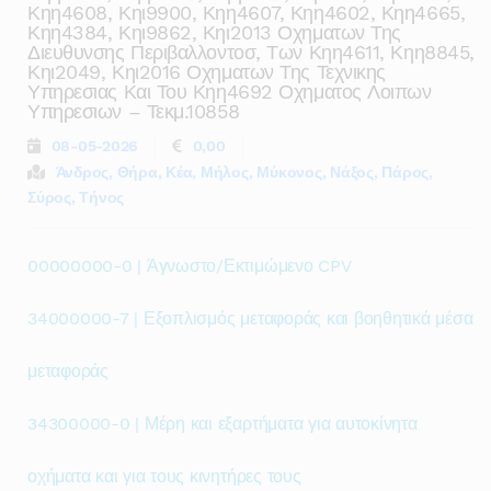
Κηη4608, Κηι9900, Κηη4607, Κηη4602, Κηη4665,
Κηη4384, Κηι9862, Κηι2013 Οχηματων Της
Διευθυνσης Περιβαλλοντοσ, Των Κηη4611, Κηη8845,
Κηι2049, Κηι2016 Οχηματων Της Τεχνικης
Υπηρεσιας Και Του Κηη4692 Οχηματος Λοιπων
Υπηρεσιων – Τεκμ.10858
08-05-2026
0,00
Άνδρος, Θήρα, Κέα, Μήλος, Μύκονος, Νάξος, Πάρος,
Σύρος, Τήνος
00000000-0 | Άγνωστο/Εκτιμώμενο CPV
34000000-7 | Εξοπλισμός μεταφοράς και βοηθητικά μέσα
μεταφοράς
34300000-0 | Μέρη και εξαρτήματα για αυτοκίνητα
οχήματα και για τους κινητήρες τους