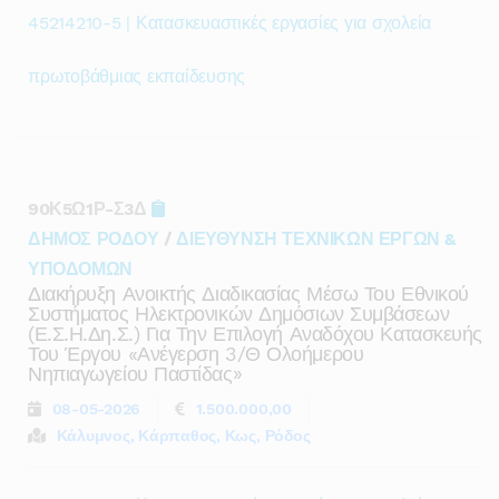
45214210-5 | Κατασκευαστικές εργασίες για σχολεία
πρωτοβάθμιας εκπαίδευσης
90Κ5Ω1Ρ-Σ3Δ
ΔΗΜΟΣ ΡΟΔΟΥ
/
ΔΙΕΥΘΥΝΣΗ ΤΕΧΝΙΚΩΝ ΕΡΓΩΝ &
ΥΠΟΔΟΜΩΝ
Διακήρυξη Ανοικτής Διαδικασίας Μέσω Του Εθνικού
Συστήματος Ηλεκτρονικών Δημόσιων Συμβάσεων
(ε.σ.η.δη.σ.) Για Την Επιλογή Αναδόχου Κατασκευής
Του Έργου «ανέγερση 3/θ Ολοήμερου
Νηπιαγωγείου Παστίδας»
08-05-2026
1.500.000,00
Κάλυμνος, Κάρπαθος, Κως, Ρόδος