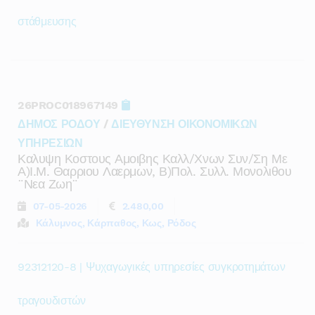
στάθμευσης
26PROC018967149
ΔΗΜΟΣ ΡΟΔΟΥ
/
ΔΙΕΥΘΥΝΣΗ ΟΙΚΟΝΟΜΙΚΩΝ
ΥΠΗΡΕΣΙΩΝ
Καλυψη Κοστους Αμοιβης Καλλ/χνων Συν/ση Με
Α)ι.μ. Θαρριου Λαερμων, Β)πολ. Συλλ. Μονολιθου
¨νεα Ζωη¨
07-05-2026
2.480,00
Κάλυμνος, Κάρπαθος, Κως, Ρόδος
92312120-8 | Ψυχαγωγικές υπηρεσίες συγκροτημάτων
τραγουδιστών