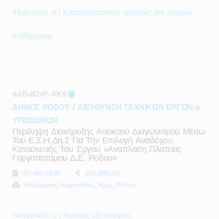
45223300-9 | Κατασκευαστικές εργασίες για χώρους
στάθμευσης
6ΑΒ4Ω1Ρ-ΧΚ5
ΔΗΜΟΣ ΡΟΔΟΥ
/
ΔΙΕΥΘΥΝΣΗ ΤΕΧΝΙΚΩΝ ΕΡΓΩΝ &
ΥΠΟΔΟΜΩΝ
Περίληψη Διακήρυξης Ανοικτού Διαγωνισμού Μέσω
Του Ε.σ.η.δη.ς Για Την Επιλογή Αναδόχου
Κατασκευής Του Έργου «αναπλαση Πλατειας
Γοργοποταμου Δ.ε. Ροδου»
07-05-2026
412.000,01
Κάλυμνος, Κάρπαθος, Κως, Ρόδος
34928400-2 | Αστικός εξοπλισμός