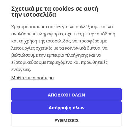
Σύνδεσμοι
Σχετικά με τα cookies σε αυτή
την ιστοσελίδα
Συνδρομητικές Υπηρεσίες
Χρησιμοποιούμε cookies για να συλλέξουμε και να
Κέντρο Γνώσης
αναλύσουμε πληροφορίες σχετικές με την απόδοση
και τη χρήση της ιστοσελίδας, να προσφέρουμε
Πλατφόρμα
λειτουργίες σχετικές με τα κοινωνικά δίκτυα, να
Εγγραφή
βελτιώσουμε την εμπειρία πλοήγησης και να
εξατομικεύσουμε περιεχόμενο και προωθητικές
Για δημοσίους υπαλλήλους
ενέργειες.
Μάθετε περισσότερα
ΑΠΟΔΟΧΗ ΟΛΩΝ
Απόρριψη όλων
© 2026
contracts.gr
Με επιφύλαξη παντός δικαιώματος.
settings
ΡΥΘΜΙΣΕΙΣ