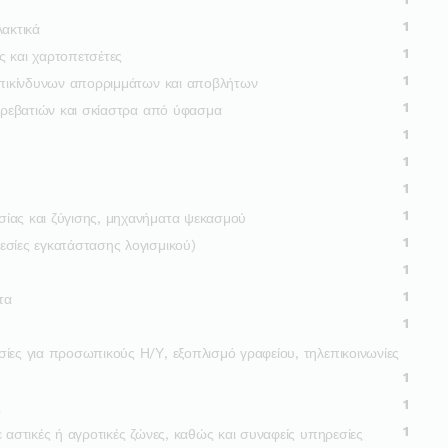
1
λακτικά
1
ός και χαρτοπετσέτες
1
 επικίνδυνων απορριμμάτων και αποβλήτων
1
 κρεβατιών και σκίαστρα από ύφασμα
1
1
1
1
ίας και ζύγισης, μηχανήματα ψεκασμού
1
εσίες εγκατάστασης λογισμικού)
1
1
τα
1
σίες για προσωπικούς Η/Υ, εξοπλισμό γραφείου, τηλεπικοινωνίες
1
1
ς
1
ε αστικές ή αγροτικές ζώνες, καθώς και συναφείς υπηρεσίες