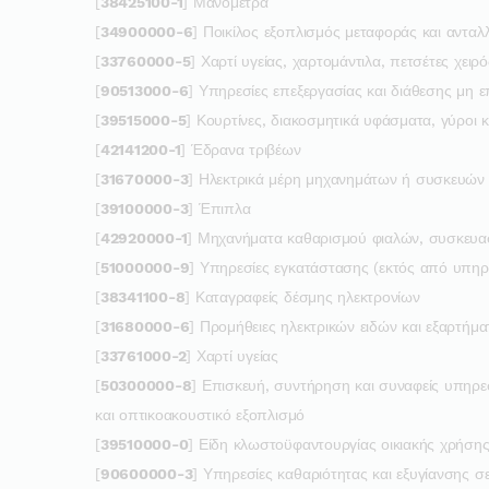
[
38425100-1
] Μανόμετρα
[
34900000-6
] Ποικίλος εξοπλισμός μεταφοράς και ανταλ
[
33760000-5
] Χαρτί υγείας, χαρτομάντιλα, πετσέτες χειρ
[
90513000-6
] Υπηρεσίες επεξεργασίας και διάθεσης μη
[
39515000-5
] Κουρτίνες, διακοσμητικά υφάσματα, γύροι
[
42141200-1
] Έδρανα τριβέων
[
31670000-3
] Ηλεκτρικά μέρη μηχανημάτων ή συσκευών
[
39100000-3
] Έπιπλα
[
42920000-1
] Μηχανήματα καθαρισμού φιαλών, συσκευασ
[
51000000-9
] Υπηρεσίες εγκατάστασης (εκτός από υπηρ
[
38341100-8
] Καταγραφείς δέσμης ηλεκτρονίων
[
31680000-6
] Προμήθειες ηλεκτρικών ειδών και εξαρτήμα
[
33761000-2
] Χαρτί υγείας
[
50300000-8
] Επισκευή, συντήρηση και συναφείς υπηρε
και οπτικοακουστικό εξοπλισμό
[
39510000-0
] Είδη κλωστοϋφαντουργίας οικιακής χρήση
[
90600000-3
] Υπηρεσίες καθαριότητας και εξυγίανσης σ