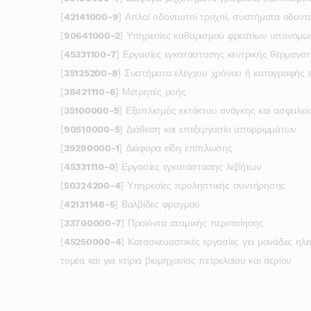
[
42141000-9
] Απλοί οδοντωτοί τροχοί, συστήματα οδοντ
[
90641000-2
] Υπηρεσίες καθαρισμού φρεατίων υπονόμω
[
45331100-7
] Εργασίες εγκατάστασης κεντρικής θέρμανσ
[
35125200-8
] Συστήματα ελέγχου χρόνου ή καταγραφής
[
38421110-6
] Μετρητές ροής
[
35100000-5
] Εξοπλισμός εκτάκτου ανάγκης και ασφαλεί
[
90510000-5
] Διάθεση και επεξεργασία απορριμμάτων
[
39290000-1
] Διάφορα είδη επίπλωσης
[
45331110-0
] Εργασίες εγκατάστασης λεβήτων
[
50324200-4
] Υπηρεσίες προληπτικής συντήρησης
[
42131148-5
] Βαλβίδες φραγμού
[
33700000-7
] Προϊόντα ατομικής περιποίησης
[
45250000-4
] Κατασκευαστικές εργασίες για μονάδες ηλε
τομέα και για κτίρια βιομηχανίας πετρελαίου και αερίου