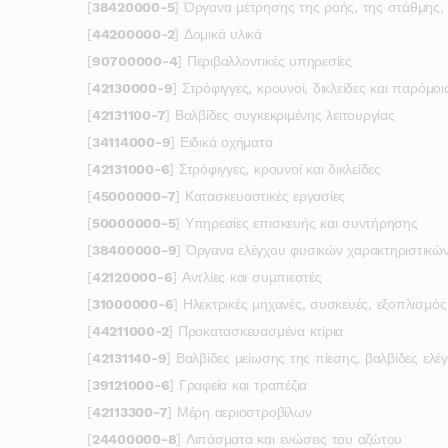
[
38420000-5
] Όργανα μέτρησης της ροής, της στάθμης, 
[
44200000-2
] Δομικά υλικά
[
90700000-4
] Περιβαλλοντικές υπηρεσίες
[
42130000-9
] Στρόφιγγες, κρουνοί, δικλείδες και παρόμοι
[
42131100-7
] Βαλβίδες συγκεκριμένης λειτουργίας
[
34114000-9
] Ειδικά οχήματα
[
42131000-6
] Στρόφιγγες, κρουνοί και δικλείδες
[
45000000-7
] Κατασκευαστικές εργασίες
[
50000000-5
] Υπηρεσίες επισκευής και συντήρησης
[
38400000-9
] Όργανα ελέγχου φυσικών χαρακτηριστικώ
[
42120000-6
] Αντλίες και συμπιεστές
[
31000000-6
] Ηλεκτρικές μηχανές, συσκευές, εξοπλισμό
[
44211000-2
] Προκατασκευασμένα κτίρια
[
42131140-9
] Βαλβίδες μείωσης της πίεσης, βαλβίδες ελέγ
[
39121000-6
] Γραφεία και τραπέζια
[
42113300-7
] Μέρη αεριοστροβίλων
[
24400000-8
] Λιπάσματα και ενώσεις του αζώτου