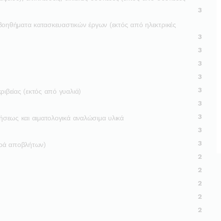
3
 βοηθήματα κατασκευαστικών έργων (εκτός από ηλεκτρικές
3
3
3
3
3
ριβείας (εκτός από γυαλιά)
3
3
ρήσεως και αιματολογικά αναλώσιμα υλικά
3
3
ορά αποβλήτων)
2
2
2
2
2