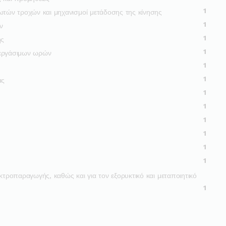
1
ωτών τροχών και μηχανισμοί μετάδοσης της κίνησης
1
ν
1
ης
1
 εργάσιμων ωρών
1
1
ας
1
1
1
1
1
1
κτροπαραγωγής, καθώς και για τον εξορυκτικό και μεταποιητικό
1