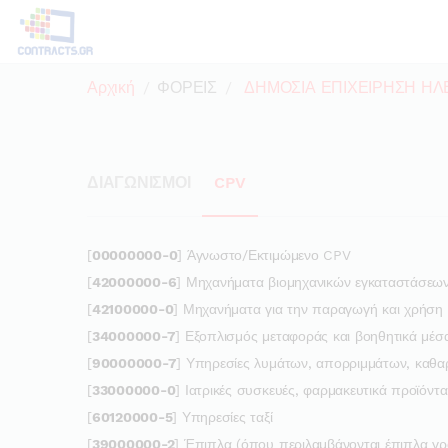
Αρχική
ΦΟΡΕΙΣ
ΔΗΜΟΣΙΑ ΕΠΙΧΕΙΡΗΣΗ ΗΛ
ΔΙΑΓΩΝΙΣΜΟΙ
CPV
[
00000000-0
] Άγνωστο/Εκτιμώμενο CPV
[
42000000-6
] Μηχανήματα βιομηχανικών εγκαταστάσεω
[
42100000-0
] Μηχανήματα για την παραγωγή και χρήση τ
[
34000000-7
] Εξοπλισμός μεταφοράς και βοηθητικά μέσ
[
90000000-7
] Υπηρεσίες λυμάτων, απορριμμάτων, καθαρ
[
33000000-0
] Ιατρικές συσκευές, φαρμακευτικά προϊόντ
[
60120000-5
] Υπηρεσίες ταξί
[
39000000-2
] Έπιπλα (όπου περιλαμβάνονται έπιπλα γρα