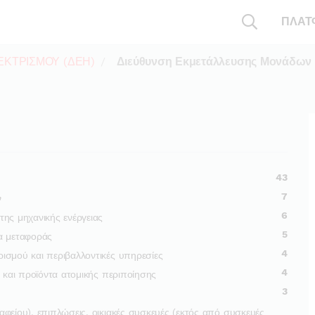
ΠΛΑΤ
ΕΚΤΡΙΣΜΟΥ (ΔΕΗ)
Διεύθυνση Εκμετάλλευσης Μονάδων 
43
7
ν
6
ης μηχανικής ενέργειας
5
α μεταφοράς
4
ισμού και περιβαλλοντικές υπηρεσίες
4
α και προϊόντα ατομικής περιποίησης
3
φείου), επιπλώσεις, οικιακές συσκευές (εκτός από συσκευές