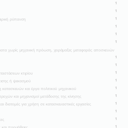
1
1
1
αιρική ρύπανση
1
1
1
χήματα χωρίς μηχανική πρόωση, χειράμαξες μεταφοράς αποσκευών
1
1
1
αταστάσεων κτιρίου
1
πισης ή ψεκασμού
1
η κατασκευών και έργα πολιτικού μηχανικού
1
τροχών και μηχανισμοί μετάδοσης της κίνησης
1
και διατομές για χρήση σε κατασκευαστικές εργασίες
1
1
κες
1
 και προμήθειες