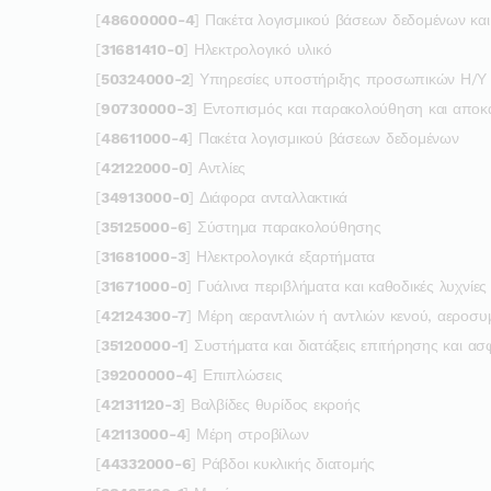
[
48600000-4
] Πακέτα λογισμικού βάσεων δεδομένων κα
[
31681410-0
] Ηλεκτρολογικό υλικό
[
50324000-2
] Υπηρεσίες υποστήριξης προσωπικών Η/Υ
[
90730000-3
] Εντοπισμός και παρακολούθηση και απο
[
48611000-4
] Πακέτα λογισμικού βάσεων δεδομένων
[
42122000-0
] Αντλίες
[
34913000-0
] Διάφορα ανταλλακτικά
[
35125000-6
] Σύστημα παρακολούθησης
[
31681000-3
] Ηλεκτρολογικά εξαρτήματα
[
31671000-0
] Γυάλινα περιβλήματα και καθοδικές λυχνίες
[
42124300-7
] Μέρη αεραντλιών ή αντλιών κενού, αεροσ
[
35120000-1
] Συστήματα και διατάξεις επιτήρησης και ασ
[
39200000-4
] Επιπλώσεις
[
42131120-3
] Βαλβίδες θυρίδος εκροής
[
42113000-4
] Μέρη στροβίλων
[
44332000-6
] Ράβδοι κυκλικής διατομής