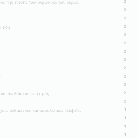
2
και της πίεσης των υγρών και των αερίων
2
2
2
α είδη
2
2
2
2
2
2
ν
2
2
ς και αναλώσιμα· φωτισμός
2
1
χου, ρυθμιστικές και ασφαλιστικές βαλβίδες
1
1
1