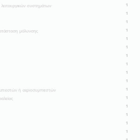
1
ι λειτουργικών συστημάτων
1
1
1
κατάσταση μόλυνσης
1
1
1
1
1
1
1
υμπιεστών ή αεριοσυμπιεστών
1
φαλείας
1
1
1
1
1