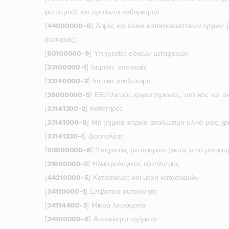
φωτισμού) και προϊόντα καθαρισμού
[
44000000-0
] Δομές και υλικά κατασκευαστικών έργων·
συσκευές)
[
60100000-9
] Υπηρεσίες οδικών μεταφορών
[
33100000-1
] Ιατρικές συσκευές
[
33140000-3
] Ιατρικά αναλώσιμα
[
38000000-5
] Εξοπλισμός εργαστηριακός, οπτικός και ακ
[
33141200-2
] Καθετήρες
[
33141000-0
] Μη χημικά ιατρικά αναλώσιμα υλικά μιας χ
[
33141230-1
] Διαστολέας
[
60000000-8
] Υπηρεσίες μεταφορών (εκτός από μεταφ
[
31600000-2
] Ηλεκτρολογικός εξοπλισμός
[
44210000-5
] Κατασκευές και μέρη κατασκευών
[
34110000-1
] Επιβατικά αυτοκίνητα
[
34114400-3
] Μικρά λεωφορεία
[
34100000-8
] Αυτοκίνητα οχήματα