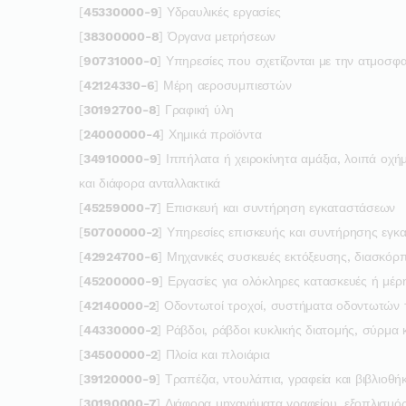
[
45330000-9
] Υδραυλικές εργασίες
[
38300000-8
] Όργανα μετρήσεων
[
90731000-0
] Υπηρεσίες που σχετίζονται με την ατμοσφ
[
42124330-6
] Μέρη αεροσυμπιεστών
[
30192700-8
] Γραφική ύλη
[
24000000-4
] Χημικά προϊόντα
[
34910000-9
] Ιππήλατα ή χειροκίνητα αμάξια, λοιπά ο
και διάφορα ανταλλακτικά
[
45259000-7
] Επισκευή και συντήρηση εγκαταστάσεων
[
50700000-2
] Υπηρεσίες επισκευής και συντήρησης εγκ
[
42924700-6
] Μηχανικές συσκευές εκτόξευσης, διασκόρ
[
45200000-9
] Εργασίες για ολόκληρες κατασκευές ή μέρ
[
42140000-2
] Οδοντωτοί τροχοί, συστήματα οδοντωτών 
[
44330000-2
] Ράβδοι, ράβδοι κυκλικής διατομής, σύρμα 
[
34500000-2
] Πλοία και πλοιάρια
[
39120000-9
] Τραπέζια, ντουλάπια, γραφεία και βιβλιοθή
[
30190000-7
] Διάφορα μηχανήματα γραφείου, εξοπλισμός