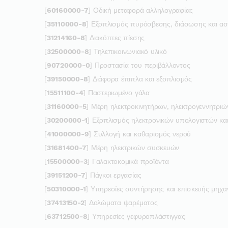
[
60160000-7
] Οδική μεταφορά αλληλογραφίας
[
35110000-8
] Εξοπλισμός πυρόσβεσης, διάσωσης και ασ
[
31214160-8
] Διακόπτες πίεσης
[
32500000-8
] Τηλεπικοινωνιακό υλικό
[
90720000-0
] Προστασία του περιβάλλοντος
[
39150000-8
] Διάφορα έπιπλα και εξοπλισμός
[
15511100-4
] Παστεριωμένο γάλα
[
31160000-5
] Μέρη ηλεκτροκινητήρων, ηλεκτρογεννητριώ
[
30200000-1
] Εξοπλισμός ηλεκτρονικών υπολογιστών κα
[
41000000-9
] Συλλογή και καθαρισμός νερού
[
31681400-7
] Μέρη ηλεκτρικών συσκευών
[
15500000-3
] Γαλακτοκομικά προϊόντα
[
39151200-7
] Πάγκοι εργασίας
[
50310000-1
] Υπηρεσίες συντήρησης και επισκευής μηχ
[
37413150-2
] Δολώματα ψαρέματος
[
63712500-8
] Υπηρεσίες γεφυροπλάστιγγας