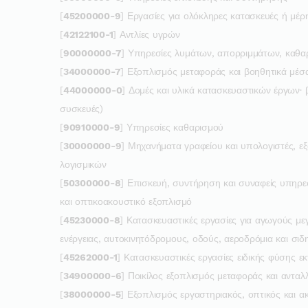
[
45200000-9
] Εργασίες για ολόκληρες κατασκευές ή μέρ
[
42122100-1
] Αντλίες υγρών
[
90000000-7
] Υπηρεσίες λυμάτων, απορριμμάτων, καθαρ
[
34000000-7
] Εξοπλισμός μεταφοράς και βοηθητικά μέσ
[
44000000-0
] Δομές και υλικά κατασκευαστικών έργων·
συσκευές)
[
90910000-9
] Υπηρεσίες καθαρισμού
[
30000000-9
] Μηχανήματα γραφείου και υπολογιστές, ε
λογισμικών
[
50300000-8
] Επισκευή, συντήρηση και συναφείς υπηρε
και οπτικοακουστικό εξοπλισμό
[
45230000-8
] Κατασκευαστικές εργασίες για αγωγούς μ
ενέργειας, αυτοκινητόδρομους, οδούς, αεροδρόμια και σι
[
45262000-1
] Κατασκευαστικές εργασίες ειδικής φύσης ε
[
34900000-6
] Ποικίλος εξοπλισμός μεταφοράς και ανταλ
[
38000000-5
] Εξοπλισμός εργαστηριακός, οπτικός και ακ