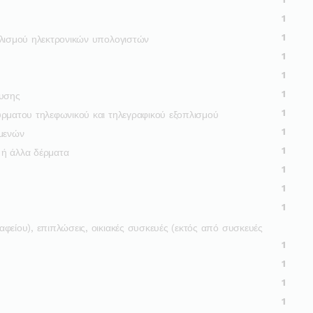
1
1
πλισμού ηλεκτρονικών υπολογιστών
1
1
1
λυσης
1
ύρματου τηλεφωνικού και τηλεγραφικού εξοπλισμού
1
αμενών
1
 ή άλλα δέρματα
1
1
1
φείου), επιπλώσεις, οικιακές συσκευές (εκτός από συσκευές
1
1
1
1