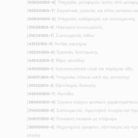
[
60000000-8
] Υπηρεσίες μεταφορών (εκτός από μεταφ
[
45260000-7
] Στεγαστικές εργασίες και άλλες κατασκευασ
[
90900000-6
] Υπηρεσίες καθαρισμού και απολύμανσης
[
31430000-9
] Ηλεκτρικοί συσσωρευτές
[
31434000-7
] Συσσωρευτές λιθίου
[
42122180-5
] Αντλίες καυσίμου
[
45236000-0
] Εργασίες διάστρωσης
[
44542000-1
] Μέρη αλυσίδας
[
44100000-1
] Κατασκευαστικά υλικά και παρόμοια είδη
[
60651300-9
] Υπηρεσίες πλοίων κατά της ρύπανσης
[
30132000-3
] Εξοπλισμός διαλογής
[
44540000-7
] Αλυσίδες
[
38400000-9
] Όργανα ελέγχου φυσικών χαρακτηριστικώ
[
31400000-0
] Συσσωρευτές, πρωτογενή στοιχεία και πρω
[
60651000-6
] Ενοικίαση σκαφών με πλήρωμα
[
30100000-0
] Μηχανήματα γραφείου, εξοπλισμός και προ
έπιπλα