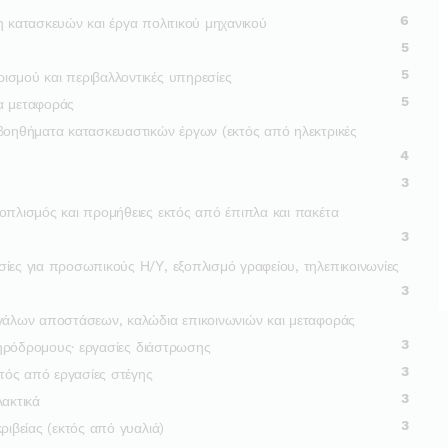
6
η κατασκευών και έργα πολιτικού μηχανικού
5
5
ισμού και περιβαλλοντικές υπηρεσίες
5
α μεταφοράς
 βοηθήματα κατασκευαστικών έργων (εκτός από ηλεκτρικές
4
3
ξοπλισμός και προμήθειες εκτός από έπιπλα και πακέτα
3
σίες για προσωπικούς Η/Υ, εξοπλισμό γραφείου, τηλεπικοινωνίες
3
εγάλων αποστάσεων, καλώδια επικοινωνιών και μεταφοράς
3
δηρόδρομους· εργασίες διάστρωσης
3
κτός από εργασίες στέγης
3
λακτικά
3
ριβείας (εκτός από γυαλιά)