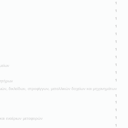
1
1
1
1
1
1
1
1
1
μείων
1
1
νητήρων
ιών, δικλείδων, στροφίγγων, μεταλλικών δοχείων και μηχανημάτων
1
1
1
1
και εναέριων μεταφορών
1