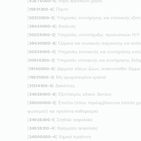
[
42676000-5
] Μέρη εργαλείων χειρός
[
15931300-6
] Πορτό
[
50312000-5
] Υπηρεσίες συντήρησης και επισκευής εξο
[
38434000-6
] Αναλυτές
[
50324000-2
] Υπηρεσίες υποστήριξης προσωπικών Η/Υ
[
38430000-8
] Όργανα και συσκευές ανίχνευσης και ανά
[
50334000-5
] Υπηρεσίες επισκευής και συντήρησης ενσ
[
50514200-3
] Υπηρεσίες επισκευής και συντήρησης δεξ
[
19140000-9
] Δέρματα άλλων ζώων, ανασυσταθέν δέρμα
[
15931000-3
] Μη αρωματισμένα κρασιά
[
31214100-0
] Διακόπτες
[
34928000-8
] Εξοπλισμός οδικού δικτύου
[
39000000-2
] Έπιπλα (όπου περιλαμβάνονται έπιπλα γρα
φωτισμού) και προϊόντα καθαρισμού
[
34928300-1
] Στηθαία ασφαλείας
[
34928310-4
] Φράγματα ασφαλείας
[
24000000-4
] Χημικά προϊόντα