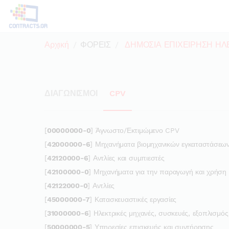
Αρχική
ΦΟΡΕΙΣ
ΔΗΜΟΣΙΑ ΕΠΙΧΕΙΡΗΣΗ ΗΛ
ΔΙΑΓΩΝΙΣΜΟΙ
CPV
[
00000000-0
] Άγνωστο/Εκτιμώμενο CPV
[
42000000-6
] Μηχανήματα βιομηχανικών εγκαταστάσεω
[
42120000-6
] Αντλίες και συμπιεστές
[
42100000-0
] Μηχανήματα για την παραγωγή και χρήση τ
[
42122000-0
] Αντλίες
[
45000000-7
] Κατασκευαστικές εργασίες
[
31000000-6
] Ηλεκτρικές μηχανές, συσκευές, εξοπλισμό
[
50000000-5
] Υπηρεσίες επισκευής και συντήρησης