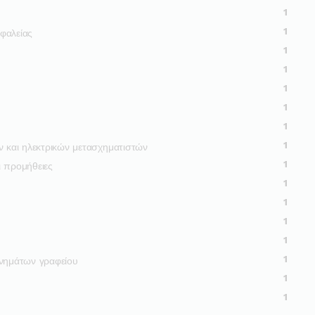
1
1
φαλείας
1
1
1
1
1
1
ν και ηλεκτρικών μετασχηματιστών
1
ι προμήθειες
1
1
1
1
1
ανημάτων γραφείου
1
1