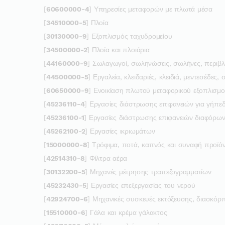
[
60600000-4
] Υπηρεσίες μεταφορών με πλωτά μέσα
[
34510000-5
] Πλοία
[
30130000-9
] Εξοπλισμός ταχυδρομείου
[
34500000-2
] Πλοία και πλοιάρια
[
44160000-9
] Σωλαγωγοί, σωληνώσεις, σωλήνες, περιβλ
[
44500000-5
] Εργαλεία, κλειδαριές, κλειδιά, μεντεσέδες,
[
60650000-9
] Ενοικίαση πλωτού μεταφορικού εξοπλισμ
[
45236110-4
] Εργασίες διάστρωσης επιφανειών για γήπε
[
45236100-1
] Εργασίες διάστρωσης επιφανειών διαφόρω
[
45262100-2
] Εργασίες ικριωμάτων
[
15000000-8
] Τρόφιμα, ποτά, καπνός και συναφή προϊό
[
42514310-8
] Φίλτρα αέρα
[
30132200-5
] Μηχανές μέτρησης τραπεζογραμματίων
[
45232430-5
] Εργασίες επεξεργασίας του νερού
[
42924700-6
] Μηχανικές συσκευές εκτόξευσης, διασκόρ
[
15510000-6
] Γάλα και κρέμα γάλακτος