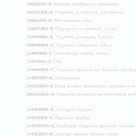
[
45262110-5
] Εργασίες αποξήλωσης ικριωμάτων
[
50324100-3
] Υπηρεσίες συντήρησης συστημάτων
[
31681410-0
] Ηλεκτρολογικό υλικό
[
30237280-5
] Εξαρτήματα τροφοδοσίας ισχύος
[
60161000-4
] Υπηρεσίες μεταφοράς δεμάτων
[
90918000-5
] Υπηρεσίες καθαρισμού κάδων
[
44161500-1
] Σωληναγωγοί υψηλής πίεσης
[
15511000-3
] Γάλα
[
64100000-7
] Υπηρεσίες κρατικών και ιδιωτικών ταχυδρο
[
44161000-6
] Σωληναγωγοί
[
42124000-4
] Μέρη αντλιών, συμπιεστών, μηχανών ή κι
[
50500000-0
] Υπηρεσίες επισκευής και συντήρησης αντλ
[
44162000-3
] Συστήματα αγωγών
[
42412200-9
] Βαρούλκα-εργάτες
[
63700000-6
] Βοηθητικές υπηρεσίες χερσαίων, πλωτών 
[
44162500-8
] Σύστημα αγωγών πόσιμου νερού