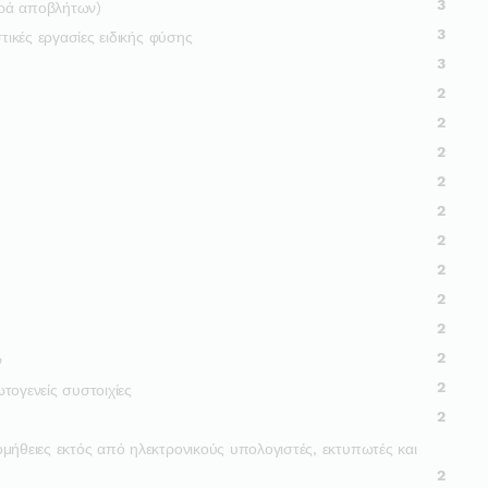
3
ορά αποβλήτων)
3
τικές εργασίες ειδικής φύσης
3
2
2
2
2
2
2
2
2
2
2
ν
2
τογενείς συστοιχίες
2
μήθειες εκτός από ηλεκτρονικούς υπολογιστές, εκτυπωτές και
2