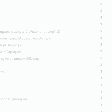
2
2
2
2
2
ήματα, σωληνωτά υλικά και συναφή είδη
2
 συνδετήρες, αλυσίδες και ελατήρια
2
ού με πλήρωμα
2
δα αθλητισμού
2
ν εγκαταστάσεων άθλησης
2
2
ντα
1
1
1
1
πισης ή ψεκασμού
1
1