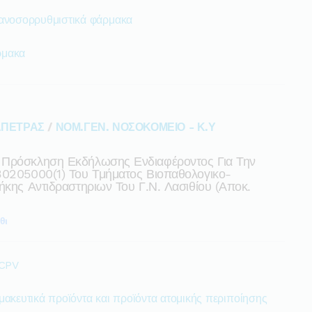
 ανοσορρυθμιστικά φάρμακα
ρμακα
ΑΠΕΤΡΑΣ
/
ΝΟΜ.ΓΕΝ. ΝΟΣΟΚΟΜΕΙΟ - Κ.Υ
 Πρόσκληση Εκδήλωσης Ενδιαφέροντος Για Την
30205000(1) Του Τμήματος Βιοπαθολογικο-
ήκης Αντιδραστηριων Του Γ.ν. Λασιθίου (αποκ.
θι
 CPV
μακευτικά προϊόντα και προϊόντα ατομικής περιποίησης