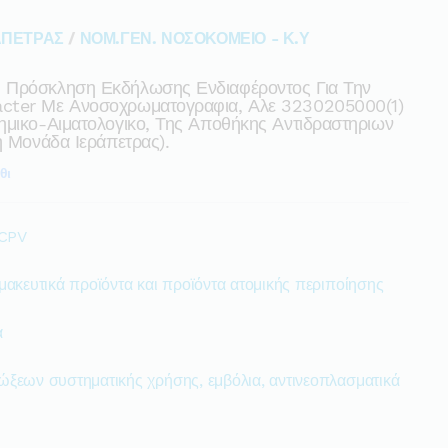
ΑΠΕΤΡΑΣ
/
ΝΟΜ.ΓΕΝ. ΝΟΣΟΚΟΜΕΙΟ - Κ.Υ
 Πρόσκληση Εκδήλωσης Ενδιαφέροντος Για Την
acter Με Ανοσοχρωματογραφια, Αλε 3230205000(1)
ημικο-Αιματολογικο, Της Αποθήκης Αντιδραστηριων
ή Μονάδα Ιεράπετρας).
θι
 CPV
μακευτικά προϊόντα και προϊόντα ατομικής περιποίησης
α
ώξεων συστηματικής χρήσης, εμβόλια, αντινεοπλασματικά