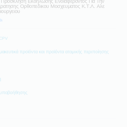
 Πρόσκληση Εκδήλωσης Ενδιαφέροντος Για Την
κρατησης Ορθοπεδικου Μοσχευματος Κ.τ.λ. Αλε
ρουργειου
θι
 CPV
μακευτικά προϊόντα και προϊόντα ατομικής περιποίησης
η
 υποβοήθησης