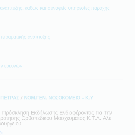
 ανάπτυξης, καθώς και συναφείς υπηρεσίες παροχής
πειραματικής ανάπτυξης
ών ερευνών
ΑΠΕΤΡΑΣ
/
ΝΟΜ.ΓΕΝ. ΝΟΣΟΚΟΜΕΙΟ - Κ.Υ
 Πρόσκληση Εκδήλωσης Ενδιαφέροντος Για Την
κρατησης Ορθοπεδικου Μοσχευματος Κ.τ.λ. Αλε
ρουργειου
θι