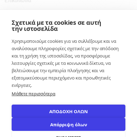
Επικοινωνία
Σύνδεσμοι
Σχετικά με τα cookies σε αυτή
την ιστοσελίδα
Συνδρομητικές Υπηρεσίες
Χρησιμοποιούμε cookies για να συλλέξουμε και να
Κέντρο Γνώσης
αναλύσουμε πληροφορίες σχετικές με την απόδοση
και τη χρήση της ιστοσελίδας, να προσφέρουμε
Πλατφόρμα
λειτουργίες σχετικές με τα κοινωνικά δίκτυα, να
Εγγραφή
βελτιώσουμε την εμπειρία πλοήγησης και να
εξατομικεύσουμε περιεχόμενο και προωθητικές
Για δημοσίους υπαλλήλους
ενέργειες.
Μάθετε περισσότερα
ΑΠΟΔΟΧΗ ΟΛΩΝ
Απόρριψη όλων
© 2026
contracts.gr
Με επιφύλαξη παντός δικαιώματος.
settings