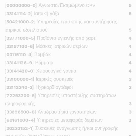
[
00000000-0
] Άγνωστο/Εκτιμώμενο CPV
5
[
33141114-2
] Ιατρική γάζα
5
[
50421000-2
] Υπηρεσίες επισκευής και συντήρησης
ιατρικού εξοπλισμού
5
[
33771000-5
] Προϊόντα υγιεινής από χαρτί
4
[
33157100-6
] Μάσκες ιατρικών αερίων
4
[
03115110-4
] Βαμβάκι
4
[
33141126-9
] Ράμματα
4
[
33141420-0
] Χειρουργικά γάντια
4
[
33100000-1
] Ιατρικές συσκευές
3
[
33112340-3
] Ηχοκαρδιογράφοι
3
[
72253200-5
] Υπηρεσίες υποστήριξης συστημάτων
πληροφορικής
3
[
33696500-0
] Αντιδραστήρια εργαστηρίων
3
[
60161000-4
] Υπηρεσίες μεταφοράς δεμάτων
2
[
30233152-1
] Συσκευές ανάγνωσης ή/και αντιγραφής