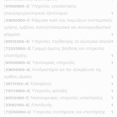
[
51100000-3
] Υπηρεσίες εγκατάστασης
ηλεκτρομηχανολογικού εξοπλισμού
1
[
33650000-1
] Φάρμακα κατά των λοιμώξεων συστηματικής
χρήσης, εμβόλια, αντινεοπλασματικά και ανοσορρυθμιστικά
φάρμακα
1
[
85112200-9
] Υπηρεσίες περίθαλψης σε εξωτερικά ιατρεία
1
[
72253000-3
] Γραμμή άμεσης βοήθειας και υπηρεσίες
υποστήριξης
1
[
85100000-0
] Υγειονομικές υπηρεσίες
1
[
33696100-6
] Αντιδραστήρια για την εξακρίβωση της
ομάδας αίματος
1
[
39711120-6
] Καταψύκτες
1
[
79713000-5
] Υπηρεσίες φύλαξης
1
[
85112000-7
] Νοσοκομειακές υπηρεσίες υποστήριξης
1
[
33182100-0
] Απινιδωτής
1
[
72250000-2
] Υπηρεσίες συστήματος και υποστήριξης
1