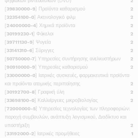
ψηφιακών βιντεοδίσκων (DVD)
2
[
39830000-9
] Προϊόντα καθαρισμού
2
[
32354100-0
] Ακτινολογικό φιλμ
2
[
24000000-4
] Χημικά προϊόντα
2
[
30199230-1
] Φάκελοι
2
[
39711130-9
] Ψυγεία
2
[
33141310-6
] Σύριγγες
2
[
50750000-7
] Υπηρεσίες συντήρησης ανελκυστήρων
2
[
90910000-9
] Υπηρεσίες καθαρισμού
2
[
33000000-0
] Ιατρικές συσκευές, φαρμακευτικά προϊόντα
και προϊόντα ατομικής περιποίησης
2
[
30192700-8
] Γραφική ύλη
2
[
33698100-0
] Καλλιέργειες μικροβιολογίας
2
[
72000000-5
] Υπηρεσίες τεχνολογίας των πληροφοριών:
παροχή συμβουλών, ανάπτυξη λογισμικού, Διαδίκτυο και
υποστήριξη
2
[
33192000-2
] Ιατρικές προμήθειες
1