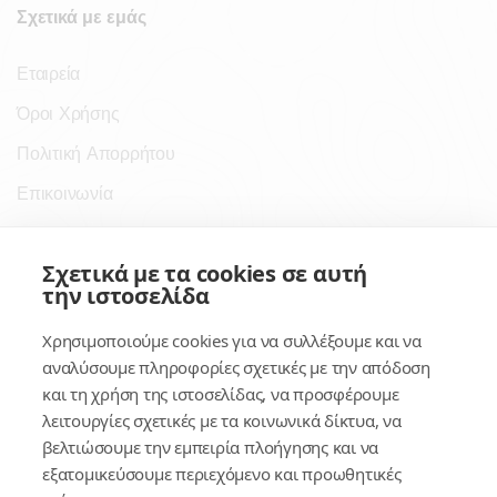
Σχετικά με εμάς
Εταιρεία
Όροι Χρήσης
Πολιτική Απορρήτου
Επικοινωνία
Σύνδεσμοι
Σχετικά με τα cookies σε αυτή
την ιστοσελίδα
Συνδρομητικές Υπηρεσίες
Χρησιμοποιούμε cookies για να συλλέξουμε και να
Κέντρο Γνώσης
αναλύσουμε πληροφορίες σχετικές με την απόδοση
και τη χρήση της ιστοσελίδας, να προσφέρουμε
Πλατφόρμα
λειτουργίες σχετικές με τα κοινωνικά δίκτυα, να
Εγγραφή
βελτιώσουμε την εμπειρία πλοήγησης και να
εξατομικεύσουμε περιεχόμενο και προωθητικές
Για δημοσίους υπαλλήλους