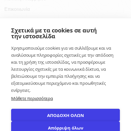
Επικοινωνία
Σύνδεσμοι
Σχετικά με τα cookies σε αυτή
την ιστοσελίδα
Συνδρομητικές Υπηρεσίες
Χρησιμοποιούμε cookies για να συλλέξουμε και να
Κέντρο Γνώσης
αναλύσουμε πληροφορίες σχετικές με την απόδοση
και τη χρήση της ιστοσελίδας, να προσφέρουμε
Πλατφόρμα
λειτουργίες σχετικές με τα κοινωνικά δίκτυα, να
Εγγραφή
βελτιώσουμε την εμπειρία πλοήγησης και να
εξατομικεύσουμε περιεχόμενο και προωθητικές
Για δημοσίους υπαλλήλους
ενέργειες.
Μάθετε περισσότερα
ΑΠΟΔΟΧΗ ΟΛΩΝ
Απόρριψη όλων
© 2026
contracts.gr
Με επιφύλαξη παντός δικαιώματος.