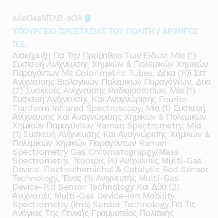
6Λ0Ο46ΜΤΛΒ-9ΟΑ
ΥΠΟΥΡΓΕΙΟ ΠΡΟΣΤΑΣΙΑΣ ΤΟΥ ΠΟΛΙΤΗ
/
ΑΡΧΗΓΟΣ
Π.Σ.
Διακήρυξη Για Την Προμήθεια Των Ειδών: Μία (1)
Συσκευή Ανίχνευσης Χημικών & Πολεμικών Χημικών
Παραγόντων Με Colorimetric Tubes, Δέκα (10) Σετ
Ανίχνευσης Βιολογικών Πολεμικών Παραγόντων, Δύο
(2) Συσκευές Ανίχνευσης Ραδιοϊσότοπων, Μία (1)
Συσκευή Ανίχνευσης Και Αναγνώρισης Fourier-
Tranform Infrared Spectroscopy, Μία (1) Συσκευή
Ανίχνευσης Και Αναγνώρισης Χημικών & Πολεμικών
Χημικών Παραγόντων Raman Spectrometry, Μία
(1) Συσκευή Ανίχνευσης Και Αναγνώρισης Χημικών &
Πολεμικών Χημικών Παραγόντων Raman
Spectrometry Gas Chromatograpgy/mass
Spectrometry, Τέσσερις (4) Ανιχνευτές Multi-Gas
Device-Electrochemichal & Catalytic Bed Sensor
Technology, Ένας (1) Ανιχνευτής Multi-Gas
Device-Pid Sensor Technology Και Δύο (2)
Ανιχνευτές Multi-Gas Device-Ion Mobility
Spectrometry (ims) Sensor Technology Για Τις
Ανάγκες Της Γενικής Γραμματείας Πολιτικής