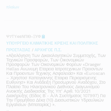
πλοίων
Ψ7ΤΥ46ΝΠΙΘ-ΞΥΦ
ΥΠΟΥΡΓΕΙΟ ΚΛΙΜΑΤΙΚΗΣ ΚΡΙΣΗΣ ΚΑΙ ΠΟΛΙΤΙΚΗΣ
ΠΡΟΣΤΑΣΙΑΣ
/
ΑΡΧΗΓΟΣ Π.Σ.
«αξιολόγηση Των Δικαιολογητικών Συμμετοχής, Των
Τεχνικών Προσφορών, Των Οικονομικών
Προσφορών Των Οικονομικών Φορέων «draeger
Hellas Ανωνυμη Εταρεια Ιατροτεχνικων Προιοντων
Και Προιοντων Τεχνικης Ασφαλειασ» Και «euroscan
– Χρηστοσ Καπογιαννης Εταιρια Περιορισμενης
Ευθυνησ» Και Ανάδειξη Προσωρινού Αναδόχου, Στο
Πλαίσιο Του Ηλεκτρονικού Διεθνούς Διαγωνισμού
Ανοικτής Διαδικασίας Της Υπ’ Αριθ. 10/2021
Διακήρυξης (είδος Β΄- Α/α Συστήματος 107997) Για
Την Προμήθεια Δέκα (10) Διασωστικών Υδραυλικών
Εργαλείων (μπαταρίας) ».