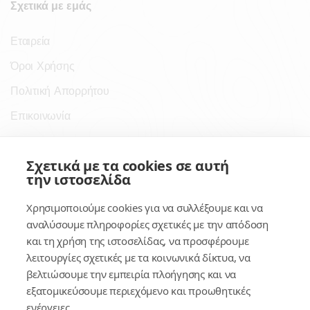
Σχετικά με εμάς
Εταιρεία
Όροι Χρήσης
Πολιτική Απορρήτου
Επικοινωνία
Σύνδεσμοι
Σχετικά με τα cookies σε αυτή
την ιστοσελίδα
Συνδρομητικές Υπηρεσίες
Χρησιμοποιούμε cookies για να συλλέξουμε και να
Κέντρο Γνώσης
αναλύσουμε πληροφορίες σχετικές με την απόδοση
και τη χρήση της ιστοσελίδας, να προσφέρουμε
Πλατφόρμα
λειτουργίες σχετικές με τα κοινωνικά δίκτυα, να
Εγγραφή
βελτιώσουμε την εμπειρία πλοήγησης και να
εξατομικεύσουμε περιεχόμενο και προωθητικές
Για δημοσίους υπαλλήλους
ενέργειες.