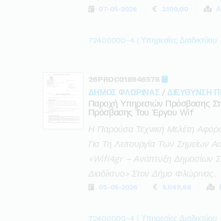
07-05-2026
3.100,00
Λ
72400000-4 | Υπηρεσίες Διαδικτύου
26PROC018946578
ΔΗΜΟΣ ΦΛΩΡΙΝΑΣ
/
ΔΙΕΥΘΥΝΣΗ 
Παροχή Υπηρεσιών Πρόσβασης Στο 
Πρόσβασης Του Έργου Wif
Η Παρούσα Τεχνική Μελέτη Αφορ
Για Τη Λειτουργία Των Σημείων 
«wifi4gr – Ανάπτυξη Δημοσίων 
Διαδίκτυο» Στον Δήμο Φλώρινας.
05-05-2026
5.049,68
72400000-4 | Υπηρεσίες Διαδικτύου