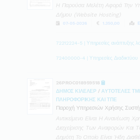
Η Παρούσα Μελέτη Αφορά Την Υπη
Δήμου (website Hosting)
07-05-2026
1.350,00
Ε
72212224-5 | Υπηρεσίες ανάπτυξης λο
72400000-4 | Υπηρεσίες Διαδικτύου
26PROC018959518
ΔΗΜΟΣ ΚΙΛΕΛΕΡ
/
ΑΥΤΟΤΕΛΕΣ ΤΜ
ΠΛΗΡΟΦΟΡΙΚΗΣ ΚΑΙ ΤΠΕ
Παροχή Υπηρεσιών Χρήσης Συστήμ
Αντικείμενο Είναι Η Ανανέωση Χ
Διαχείρισης Των Αναφορών Και 
Δημότη Το Οποίο Είναι Ήδη Διαθέ