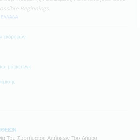
ssible Beginnings.
ΕΛΛΑΔΑ
ων εκδρομών
αι μάρκετινγκ
φήμισης
ΘΕΙΩΝ
νία Του Συστήματος Αιτήσεων Του Δήμου