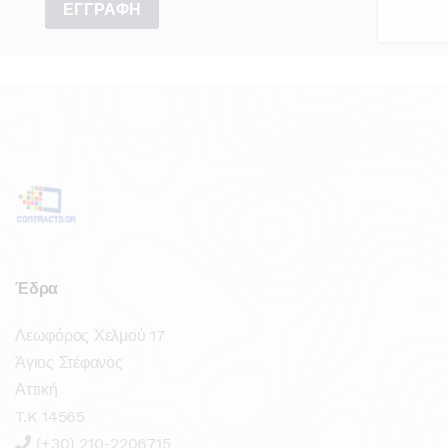
Έδρα
Λεωφόρος Χελμού 17
Άγιος Στέφανος
Αττική
T.K 14565
(+30) 210-2206715