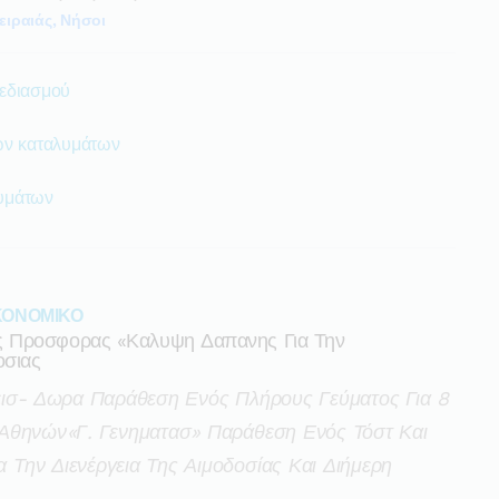
ειραιάς, Νήσοι
εδιασμού
ών καταλυμάτων
υμάτων
ΙΚΟΝΟΜΙΚΟ
ς Προσφορας «καλυψη Δαπανης Για Την
οσιας
εισ- Δωρα Παράθεση Ενός Πλήρους Γεύματος Για 8
Αθηνών«γ. Γενηματασ» Παράθεση Ενός Τόστ Και
Την Διενέργεια Της Αιμοδοσίας Και Διήμερη