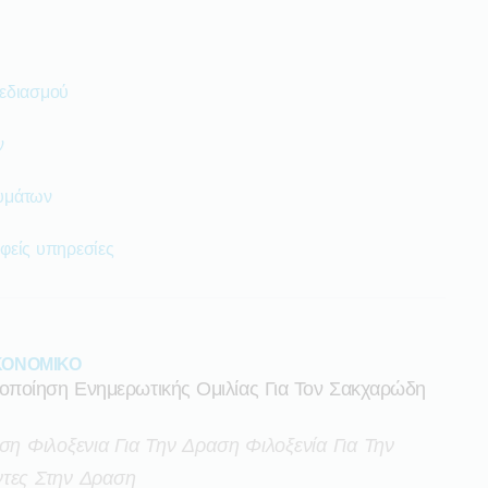
εδιασμού
ν
υμάτων
φείς υπηρεσίες
ΙΚΟΝΟΜΙΚΟ
οποίηση Ενημερωτικής Ομιλίας Για Τον Σακχαρώδη
ση Φιλοξενια Για Την Δραση Φιλοξενία Για Την
ντες Στην Δραση