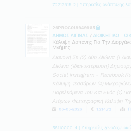
72212515-2 | Υπηρεσίες ανάπτυξης λο
26PROC018949965
ΔΗΜΟΣ ΑΙΓΙΝΑΣ
/
ΔΙΟΙΚΗΤΙΚΟ - Ο
Κάλυψη Δαπάνης Για Την Διοργάν
Μνήμης
Διαμονή Σε (2) Δύο Δίκλινα (1 Δι
Δίκλινα (1διανυκτέρευση) Δημιου
Social Instagram - Facebook Κα
Κάλυψη Τεσσάρων (4) Μικροφώνων
Παρελκόμενα Του Και Ενός (1) Πα
Ατόμων Φωτογραφική Κάλυψη Τη
06-05-2026
1.214,72
Π
55110000-4 | Υπηρεσίες ξενοδοχειακ