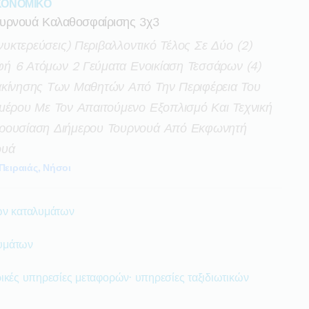
ΙΚΟΝΟΜΙΚΟ
ουρνουά Καλαθοσφαίρισης 3χ3
νυκτερεύσεις) Περιβαλλοντικό Τέλος Σε Δύο (2)
οφή 6 Ατόμων 2 Γεύματα Ενοικίαση Τεσσάρων (4)
ακίνησης Των Μαθητών Από Την Περιφέρεια Του
μέρου Με Τον Απαιτούμενο Εξοπλισμό Και Τεχνική
αρουσίαση Διήμερου Τουρνουά Από Εκφωνητή
ουά
Πειραιάς, Νήσοι
ών καταλυμάτων
υμάτων
ικές υπηρεσίες μεταφορών· υπηρεσίες ταξιδιωτικών