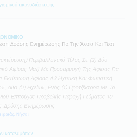
γισμικού εικονοδιάσκεψης
ΙΚΟΝΟΜΙΚΟ
ωση Δράσης Ενημέρωσης Για Την Άνοια Και Τεστ
ανυκτέρευση) Περιβαλλοντικό Τέλος Σε (2) Δύο
ργικό Αφίσας Μαζί Με Προσαρμογή Της Αφίσας Για
ι Εκτύπωση Αφίσας Α3 Ηχητική Και Φωτιστική
, Δύο (2) Ηχείων, Ενός (1) Προτζέκτορα Με Τα
νιού Επιτοίχιας Προβολής Παροχή Γεύματος 10
ς Δράσης Ενημέρωσης
ειραιάς, Νήσοι
ών καταλυμάτων