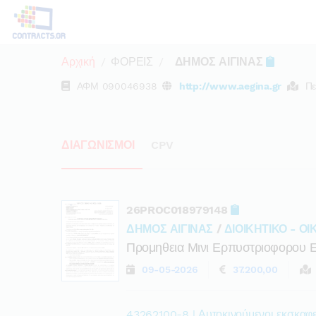
Αρχική
ΦΟΡΕΙΣ
ΔΗΜΟΣ ΑΙΓΙΝΑΣ
ΑΦΜ
090046938
http://www.aegina.gr
Πε
ΔΙΑΓΩΝΙΣΜΟΙ
CPV
26PROC018979148
ΔΗΜΟΣ ΑΙΓΙΝΑΣ
/
ΔΙΟΙΚΗΤΙΚΟ - Ο
Προμηθεια Μινι Ερπυστριοφορου 
09-05-2026
37.200,00
43262100-8 | Αυτοκινούμενοι εκσκαφε