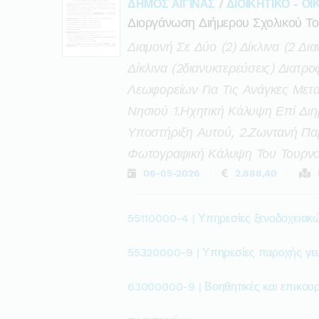
ΔΗΜΟΣ ΑΙΓΙΝΑΣ
/
ΔΙΟΙΚΗΤΙΚΟ - Ο
Διοργάνωση Διήμερου Σχολικού Τ
Διαμονή Σε Δύο (2) Δίκλινα (2 Δια
Δίκλινα (2διανυκτερεύσεις) Διατρ
Λεωφορείων Για Τις Ανάγκες Μετ
Νησιού 1.ηχητική Κάλυψη Επί Διη
Υποστήριξη Αυτού, 2.ζωντανή Π
Φωτογραφική Κάλυψη Του Τουρν
06-05-2026
2.888,40
55110000-4 | Υπηρεσίες ξενοδοχειακ
55320000-9 | Υπηρεσίες παροχής γε
63000000-9 | Βοηθητικές και επικουρ