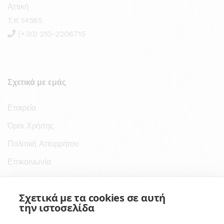
Αττική
T.K 14565
(+30) 210-2206715
Σχετικά με εμάς
Εταιρεία
Όροι Χρήσης
Πολιτική Απορρήτου
Επικοινωνία
Σύνδεσμοι
Σχετικά με τα cookies σε αυτή
την ιστοσελίδα
Συνδρομητικές Υπηρεσίες