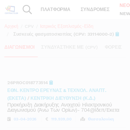
ΝΕΟ
ΠΛΑΤΦΟΡΜΑ
ΣΥΝΔΡΟΜΕΣ
NEW
Αρχική
CPV
Ιατρικός Εξοπλισμός-Είδη
Συσκευές φασματοσκοπίας (CPV: 33114000-2)
ΔΙΑΓΩΝΙΣΜΟΙ
ΣΥΝΔΥΑΣΤΗΚΕ ΜΕ (CPV)
ΦΟΡΕΙΣ
26PROC018773514
ΕΘΝ. ΚΕΝΤΡΟ ΕΡΕΥΝΑΣ & ΤΕΧΝΟΛ. ΑΝΑΠΤ.
(ΕΚΕΤΑ)
/
ΚΕΝΤΡΙΚΗ ΔΙΕΥΘΥΝΣΗ (Κ.Δ.)
Προκήρυξη Διακήρυξης Ανοιχτού Ηλεκτρονικού
Διαγωνισμού (άνω Των Ορίων)- 704@ιδεπ/εκετα
03-04-2026
119.939,00
Θεσσαλονίκη