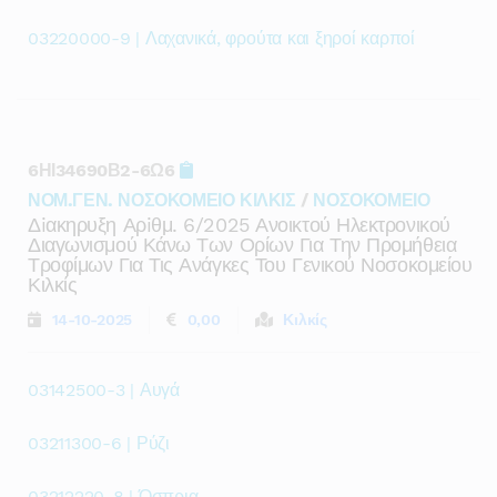
03220000-9 | Λαχανικά, φρούτα και ξηροί καρποί
6ΗΙ34690Β2-6Ω6
ΝΟΜ.ΓΕΝ. ΝΟΣΟΚΟΜΕΙΟ ΚΙΛΚΙΣ
/
ΝΟΣΟΚΟΜΕΙΟ
Δiακηρυξη Αρiθμ. 6/2025 Ανοικτού Ηλεκτρονικού
Διαγωνισμού Κάνω Των Ορίων Για Την Προμήθεια
Τροφίμων Για Τις Ανάγκες Του Γενικού Νοσοκομείου
Κιλκίς
14-10-2025
0,00
Κιλκίς
03142500-3 | Αυγά
03211300-6 | Ρύζι
03212220-8 | Όσπρια