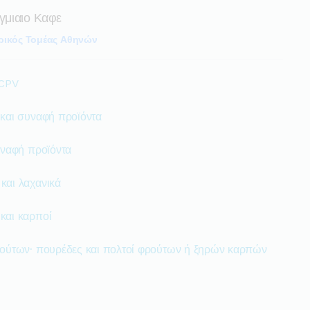
γμιαιο Καφε
ρικός Τομέας Αθηνών
 CPV
 και συναφή προϊόντα
υναφή προϊόντα
και λαχανικά
και καρποί
ρούτων· πουρέδες και πολτοί φρούτων ή ξηρών καρπών