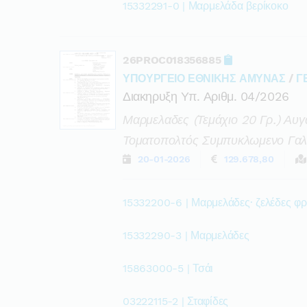
15332291-0 | Μαρμελάδα βερίκοκο
26PROC018356885
ΥΠΟΥΡΓΕΙΟ ΕΘΝΙΚΗΣ ΑΜΥΝΑΣ
/
Γ
Διακηρυξη Υπ. Αριθμ. 04/2026
Μαρμελαδες (τεμάχιο 20 Γρ.) Αυγ
Τοματοπολτός Συμπυκλωμενο Γαλα
20-01-2026
129.678,80
15332200-6 | Μαρμελάδες· ζελέδες φ
15332290-3 | Μαρμελάδες
15863000-5 | Τσάι
03222115-2 | Σταφίδες