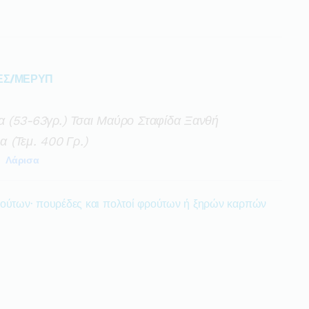
ΕΣ/ΜΕΡΥΠ
α (53-63γρ.) Τσαι Μαύρο Σταφίδα Ξανθή
 (τεμ. 400 Γρ.)
Λάρισα
ρούτων· πουρέδες και πολτοί φρούτων ή ξηρών καρπών