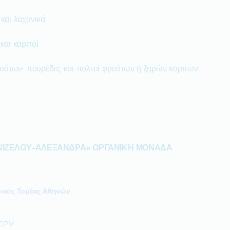
και λαχανικά
και καρποί
ρούτων· πουρέδες και πολτοί φρούτων ή ξηρών καρπών
ΝΙΖΕΛΟΥ-ΑΛΕΞΑΝΔΡΑ» ΟΡΓΑΝΙΚΗ ΜΟΝΑΔΑ
ρικός Τομέας Αθηνών
 CPV