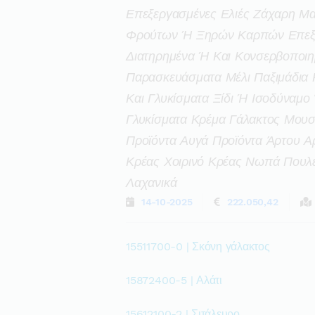
Επεξεργασμένες Ελιές Ζάχαρη Μα
Φρούτων Ή Ξηρών Καρπών Επεξε
Διατηρημένα Ή Και Κονσερβοποιη
Παρασκευάσματα Μέλι Παξιμάδια 
Και Γλυκίσματα Ξίδι Ή Ισοδύναμ
Γλυκίσματα Κρέμα Γάλακτος Μουστ
Προϊόντα Αυγά Προϊόντα Άρτου Α
Κρέας Χοιρινό Κρέας Νωπά Πουλ
Λαχανικά
14-10-2025
222.050,42
15511700-0 | Σκόνη γάλακτος
15872400-5 | Αλάτι
15612100-2 | Σιτάλευρο