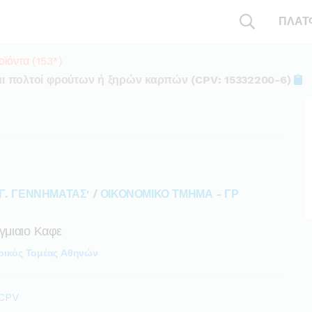
ΠΛΑΤ
ϊόντα (153*)
αι πολτοί φρούτων ή ξηρών καρπών (CPV: 15332200-6)
Γ. ΓΕΝΝΗΜΑΤΑΣ'
/
ΟΙΚΟΝΟΜΙΚΟ ΤΜΗΜΑ - ΓΡ
γμιαιο Καφε
ρικός Τομέας Αθηνών
 CPV