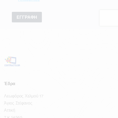
Έδρα
Λεωφόρος Χελμού 17
Άγιος Στέφανος
Αττική
T.K 14565