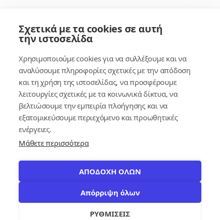
Σύνδεσμοι
Σχετικά με τα cookies σε αυτή
την ιστοσελίδα
Συνδρομητικές Υπηρεσίες
Χρησιμοποιούμε cookies για να συλλέξουμε και να
Κέντρο Γνώσης
αναλύσουμε πληροφορίες σχετικές με την απόδοση
και τη χρήση της ιστοσελίδας, να προσφέρουμε
Πλατφόρμα
λειτουργίες σχετικές με τα κοινωνικά δίκτυα, να
Εγγραφή
βελτιώσουμε την εμπειρία πλοήγησης και να
εξατομικεύσουμε περιεχόμενο και προωθητικές
Για δημοσίους υπαλλήλους
ενέργειες.
Μάθετε περισσότερα
ΑΠΟΔΟΧΗ ΟΛΩΝ
Απόρριψη όλων
© 2026
contracts.gr
Με επιφύλαξη παντός δικαιώματος.
settings
ΡΥΘΜΙΣΕΙΣ