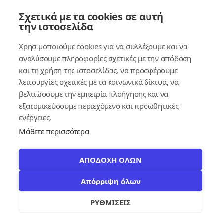
Σύνδεσμοι
Σχετικά με τα cookies σε αυτή
την ιστοσελίδα
Συνδρομητικές Υπηρεσίες
Χρησιμοποιούμε cookies για να συλλέξουμε και να
Κέντρο Γνώσης
αναλύσουμε πληροφορίες σχετικές με την απόδοση
και τη χρήση της ιστοσελίδας, να προσφέρουμε
Πλατφόρμα
λειτουργίες σχετικές με τα κοινωνικά δίκτυα, να
Εγγραφή
βελτιώσουμε την εμπειρία πλοήγησης και να
εξατομικεύσουμε περιεχόμενο και προωθητικές
Για δημοσίους υπαλλήλους
ενέργειες.
Μάθετε περισσότερα
ΑΠΟΔΟΧΗ ΟΛΩΝ
Απόρριψη όλων
© 2026
contracts.gr
Με επιφύλαξη παντός δικαιώματος.
settings
ΡΥΘΜΙΣΕΙΣ