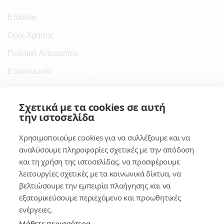
Εταιρεία
Όροι Χρήσης
Πολιτική Απορρήτου
Επικοινωνία
Σύνδεσμοι
Σχετικά με τα cookies σε αυτή
την ιστοσελίδα
Συνδρομητικές Υπηρεσίες
Χρησιμοποιούμε cookies για να συλλέξουμε και να
Κέντρο Γνώσης
αναλύσουμε πληροφορίες σχετικές με την απόδοση
και τη χρήση της ιστοσελίδας, να προσφέρουμε
Πλατφόρμα
λειτουργίες σχετικές με τα κοινωνικά δίκτυα, να
Εγγραφή
βελτιώσουμε την εμπειρία πλοήγησης και να
εξατομικεύσουμε περιεχόμενο και προωθητικές
Για δημοσίους υπαλλήλους
ενέργειες.
Μάθετε περισσότερα