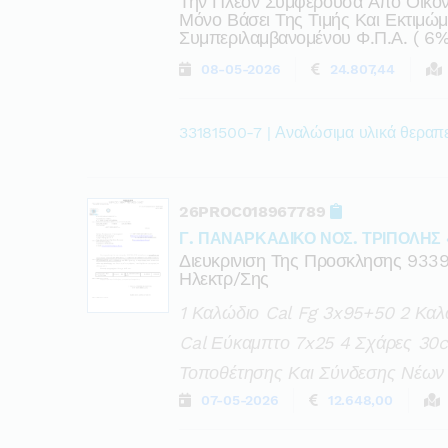
Την Πλέον Συμφέρουσα Από Οικον
Μόνο Βάσει Της Τιμής Και Εκτιμώ
Συμπεριλαμβανομένου Φ.π.α. ( 6%
08-05-2026
24.807,44
33181500-7 | Αναλώσιμα υλικά θεραπ
26PROC018967789
Γ. ΠΑΝΑΡΚΑΔΙΚΟ ΝΟΣ. ΤΡΙΠΟΛΗΣ 
Διευκρινιση Της Προσκλησης 933
Ηλεκτρ/σης
1 Καλώδιο Cal Fg 3x95+50 2 Καλ
Cal Εύκαμπτο 7x25 4 Σχάρες 30
Τοποθέτησης Και Σύνδεσης Νέων
07-05-2026
12.648,00