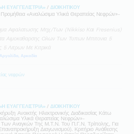
«Η ΕΥΑΓΓΕΛΙΣΤΡΙΑ»
/
ΔΙΟΙΚΗΤΙΚΟΥ
 Προμήθεια «αναλώσιμα Υλικά Θεραπείας Νεφρών»-
λυμα Αφαλατωσης Μηχ/των (nikkiso Και Fresenius)
ματα Αιμοκαθαρσης Ολων Των Τυπων Μπιτονια 5
ς 5 Λιτρων Με Κιτρικά
Αργολίδα, Αρκαδία
είας νεφρών
«Η ΕΥΑΓΓΕΛΙΣΤΡΙΑ»
/
ΔΙΟΙΚΗΤΙΚΟΥ
ήρυξη Ανοικτής Ηλεκτρονικής Διαδικασίας Κάτω
ναλώσιμα Υλικά Θεραπείας Νεφρών»-
 Των Αναγκών Της Μ.τ.ν. Του Π.γ.ν. Τρίπολης, Για
(επαναπροκήρυξη Διαγωνισμού). Κριτήριο Ανάθεσης