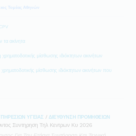
ιος Τομέας Αθηνών
 CPV
 τα ακίνητα
 χρηματοδοτικής μίσθωσης ιδιόκτητων ακινήτων
 χρηματοδοτικής μίσθωσης ιδιόκτητων ακινήτων που
ΥΠΗΡΕΣΙΩΝ ΥΓΕΙΑΣ
/
ΔΙΕΥΘΥΝΣΗ ΠΡΟΜΗΘΕΙΩΝ
ντος Συντηρηση Τηλ Κεντρων Κυ 2026
τος Για Την Ετήσια Συντήρηση Και Τεχνική