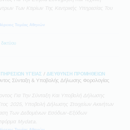
τρων Των Κτιρίων Της Κεντρικής Υπηρεσίας Του
Βόρειος Τομέας Αθηνών
 δικτύου
ΥΠΗΡΕΣΙΩΝ ΥΓΕΙΑΣ
/
ΔΙΕΥΘΥΝΣΗ ΠΡΟΜΗΘΕΙΩΝ
ντος Σύνταξη & Υποβολής Δήλωσης Φορολογίας
ντος Για Την Σύνταξη Και Υποβολή Δήλωσης
Έτος 2025, Υποβολή Δήλωσης Στοιχείων Ακινήτων
ίβαση Των Δεδομένων Εσόδων-Εξόδων
ατφόρμα Mydata.
Βόρειος Τομέας Αθηνών