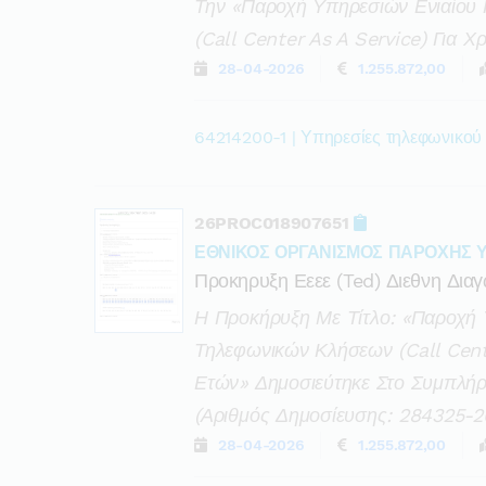
Την «παροχή Υπηρεσιών Ενιαίου
(call Center As A Service) Για Χ
28-04-2026
1.255.872,00
64214200-1 | Υπηρεσίες τηλεφωνικού
26PROC018907651
ΕΘΝΙΚΟΣ ΟΡΓΑΝΙΣΜΟΣ ΠΑΡΟΧΗΣ 
Προκηρυξη Εεεε (ted) Διεθνη Δια
Η Προκήρυξη Με Τίτλο: «παροχή 
Τηλεφωνικών Κλήσεων (call Cente
Ετών» Δημοσιεύτηκε Στο Συμπλήρ
(αριθμός Δημοσίευσης: 284325-2
28-04-2026
1.255.872,00