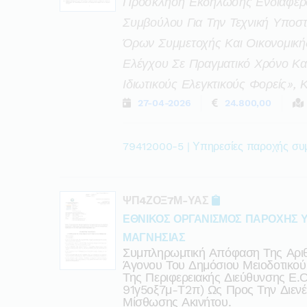
Προσκληση Εκδηλωσης Ενδιαφερο
Συμβούλου Για Την Τεχνική Υποσ
Όρων Συμμετοχής Και Οικονομικ
Ελέγχου Σε Πραγματικό Χρόνο Κ
Ιδιωτικούς Ελεγκτικούς Φορείς»,
27-04-2026
24.800,00
79412000-5 | Υπηρεσίες παροχής συμ
ΨΠ4ΖΟΞ7Μ-ΥΑΣ
ΕΘΝΙΚΟΣ ΟΡΓΑΝΙΣΜΟΣ ΠΑΡΟΧΗΣ 
ΜΑΓΝΗΣΙΑΣ
Συμπληρωμτική Απόφαση Της Αρι
Άγονου Του Δημόσιου Μειοδοτικού
Της Περιφερειακής Διεύθυνσης Ε.ο
91γ5οξ7μ-Τ2π) Ως Προς Την Διενέ
Μίσθωσης Ακινήτου.