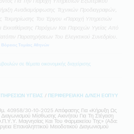
ντος Για Την Παροχή Υπηρεσιών Εξωτερικού
τήριξη Αναδιαμόρφωσης Τεχνικών Προδιαγραφών,
ής Τεκμηρίωσης Του Έργου «παροχή Υπηρεσιών
αι Εκκαθάρισης Παρόχων Και Παροχών Υγείας Από
 Κατόπιν Παρατηρήσεων Του Ελεγκτικού Συνεδρίου.
Βόρειος Τομέας Αθηνών
βουλών σε θέματα οικονομικής διαχείρισης
ΥΠΗΡΕΣΙΩΝ ΥΓΕΙΑΣ
/
ΠΕΡΙΦΕΡΕΙΑΚΗ Δ/ΝΣΗ ΕΟΠΥΥ
θμ. 40958/30-10-2025 Απόφασης Για «κήρυξη Ως
 Διαγωνισμού Μίσθωσης Ακινήτου Για Τη Στέγαση
.π.υ.υ. Μαγνησίας Και Του Φαρμακείου Της» (αδα:
ργεια Επαναληπτικού Μειοδοτικού Διαγωνισμού