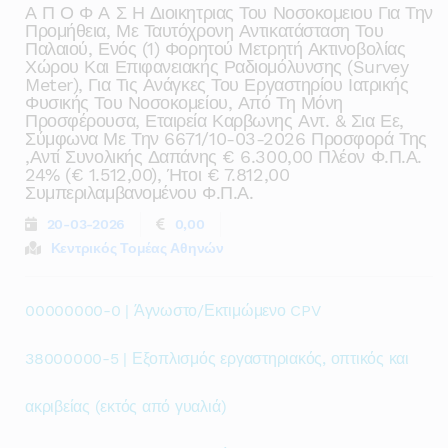
Α Π Ο Φ Α Σ Η Διοικητριας Του Νοσοκομειου Για Την
Προμήθεια, Με Ταυτόχρονη Αντικατάσταση Του
Παλαιού, Ενός (1) Φορητού Μετρητή Ακτινοβολίας
Χώρου Και Επιφανειακής Ραδιομόλυνσης (survey
Meter), Για Τις Ανάγκες Του Εργαστηρίου Ιατρικής
Φυσικής Του Νοσοκομείου, Από Τη Μόνη
Προσφέρουσα, Εταιρεία Καρβωνης Αντ. & Σια Εε,
Σύμφωνα Με Την 6671/10-03-2026 Προσφορά Της
,αντί Συνολικής Δαπάνης € 6.300,00 Πλέον Φ.π.α.
24% (€ 1.512,00), Ήτοι € 7.812,00
Συμπεριλαμβανομένου Φ.π.α.
20-03-2026
0,00
Κεντρικός Τομέας Αθηνών
00000000-0 | Άγνωστο/Εκτιμώμενο CPV
38000000-5 | Εξοπλισμός εργαστηριακός, οπτικός και
ακριβείας (εκτός από γυαλιά)