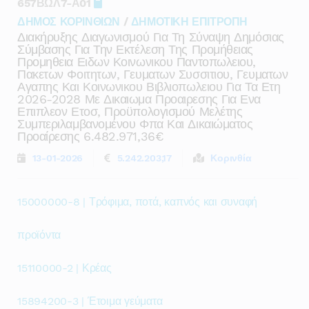
657ΒΩΛ7-Α01
ΔΗΜΟΣ ΚΟΡΙΝΘΙΩΝ
/
ΔΗΜΟΤΙΚΗ ΕΠΙΤΡΟΠΗ
Διακήρυξης Διαγωνισμού Για Τη Σύναψη Δημόσιας
Σύμβασης Για Την Εκτέλεση Της Προμήθειας
Προμηθεια Ειδων Κοινωνικου Παντοπωλειου,
Πακετων Φοιτητων, Γευματων Συσσιτιου, Γευματων
Αγαπης Και Κοινωνικου Βιβλιοπωλειου Για Τα Ετη
2026-2028 Με Δικαιωμα Προαιρεσης Για Ενα
Επιπλεον Ετοσ, Προϋπολογισμού Μελέτης
Συμπεριλαμβανομένου Φπα Και Δικαιώματος
Προαίρεσης 6.482.971,36€
13-01-2026
5.242.203,17
Κορινθία
15000000-8 | Τρόφιμα, ποτά, καπνός και συναφή
προϊόντα
15110000-2 | Κρέας
15894200-3 | Έτοιμα γεύματα