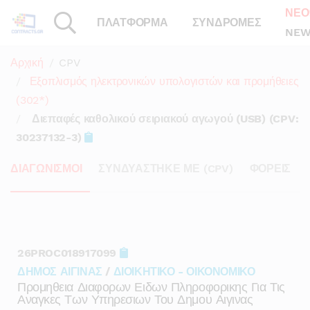
ΝΕΟ
ΠΛΑΤΦΟΡΜΑ
ΣΥΝΔΡΟΜΕΣ
NEW
Αρχική
CPV
Εξοπλισμός ηλεκτρονικών υπολογιστών και προμήθειες
(302*)
Διεπαφές καθολικού σειριακού αγωγού (USB) (CPV:
30237132-3)
ΔΙΑΓΩΝΙΣΜΟΙ
ΣΥΝΔΥΑΣΤΗΚΕ ΜΕ (CPV)
ΦΟΡΕΙΣ
26PROC018917099
ΔΗΜΟΣ ΑΙΓΙΝΑΣ
/
ΔΙΟΙΚΗΤΙΚΟ - ΟΙΚΟΝΟΜΙΚΟ
Προμηθεια Διαφορων Ειδων Πληροφορικης Για Τις
Αναγκες Των Υπηρεσιων Του Δημου Αιγινας