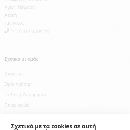
Άγιος Στέφανος
Αττική
T.K 14565
(+30) 210-2206715
Σχετικά με εμάς
Εταιρεία
Όροι Χρήσης
Πολιτική Απορρήτου
Επικοινωνία
Σύνδεσμοι
Σχετικά με τα cookies σε αυτή