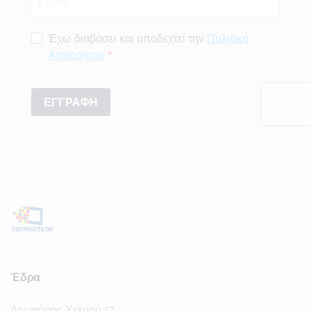
Έδρα
Λεωφόρος Χελμού 17