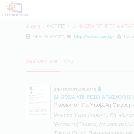
Αρχική
ΦΟΡΕΙΣ
ΔΗΜΟΣΙΑ ΥΠΗΡΕΣΙΑ ΑΠΑ
ΑΦΜ
090010376
http://www.oaed.gr
Ηλεία
ΔΙΑΓΩΝΙΣΜΟΙ
CPV
24PROC015346878
ΔΗΜΟΣΙΑ ΥΠΗΡΕΣΙΑ ΑΠΑΣΧΟΛΗΣ
Προσκληση Για Υποβολη Οικονομ
Ψυκτικο Υγρο (φρεον ) Για Ψυκτι
Ψυγειαr407 Κασες Μανομετρων Λ
Τριπλή Πτυχή Πρεσαρίσματος Με 