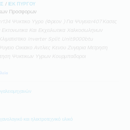
ΗΣ
/
ΙΕΚ ΠΥΡΓΟΥ
ικων Προσφορων
αr134 Ψυκτικο Υγρο (φρεον ) Για Ψυγειαr407 Κασες
Εκτονωτικα Και Εκχειλωτικα Χαλκοσωληνων
ιματιστικο Inverter Split Unit9000btu
υγειο Οικιακο Αντλιες Κενου Ζυγαρια Μετρηση
τηση Ψυκτικων Υγρων Κουρμπαδοροι
λεία
ργαλειομηχανών
ανολογικό και ηλεκτροτεχνικό υλικό