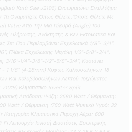
υμβατό Κατά Sae J2196) Ενσωματώνει Εναλλάξιμα
 Τα Οναματίζετε Όπως Θέλετε, Όποτε Θέλετε Με
ll Valve Απο Την Μια Πλευρά (angle) Του
ογές Πλήρωσης, Ανάκτησης & Κεν Εκτονωτικα Και
 Σετ Που Περιλαμβάνει: Εκχειλωτικά 1/8″- 3/4″.
6″, Πλάκα Εκχείλωσης Μεγάλη 1/2″-5/8″-3/4″,
 3/16″-1/4″-3/8″-1/2″-5/8″-3/4″, Καστάνια
 1/8'' - 1 1/8'' (4-28mm) Κοφτες Χαλκοσωληνων 18
ων Και Χαλυβδοσωλήνων Λεπτού Τοιχώματος
.1019) Κλιματιστικο Inverter Split
μαστική Απόδοση: Ψύξη: 2580 Watt / Θέρμανση:
00 Watt / Θέρμανση :750 Watt Ψυκτικό Υγρό: 32
 Κατηγορία: Κλιματιστικά Παροχή Αέρα: 600
i Λειτουργία Ιονιστή Διαστάσεις Εσωτερικής
τάσεις Εξωτερικής Μονάδας: 73 X 28,5 X 54,5