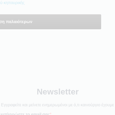
ού κηπουρικής
ση παλαιότερων