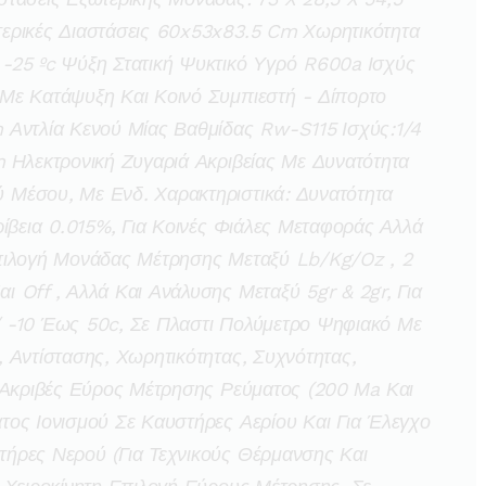
ερικές Διαστάσεις 60x53x83.5 Cm Χωρητικότητα
-25 ºc Ψύξη Στατική Ψυκτικό Υγρό R600a Ισχύς
Με Κατάψυξη Και Κοινό Συμπιεστή - Δίπορτο
 Αντλία Κενού Μίας Βαθμίδας Rw-S115 Ισχύς:1/4
 Ηλεκτρονική Ζυγαριά Ακριβείας Με Δυνατότητα
Μέσου, Με Ενδ. Χαρακτηριστικά: Δυνατότητα
ρίβεια 0.015%, Για Κοινές Φιάλες Μεταφοράς Αλλά
πιλογή Μονάδας Μέτρησης Μεταξύ Lb/kg/oz , 2
 Off , Αλλά Και Ανάλυσης Μεταξύ 5gr & 2gr, Για
 -10 Έως 50c, Σε Πλαστι Πολύμετρο Ψηφιακό Με
 Αντίστασης, Χωρητικότητας, Συχνότητας,
 Ακριβές Εύρος Μέτρησης Ρεύματος (200 Μa Και
ος Ιονισμού Σε Καυστήρες Αερίου Και Για Έλεγχο
ήρες Νερού (για Τεχνικούς Θέρμανσης Και