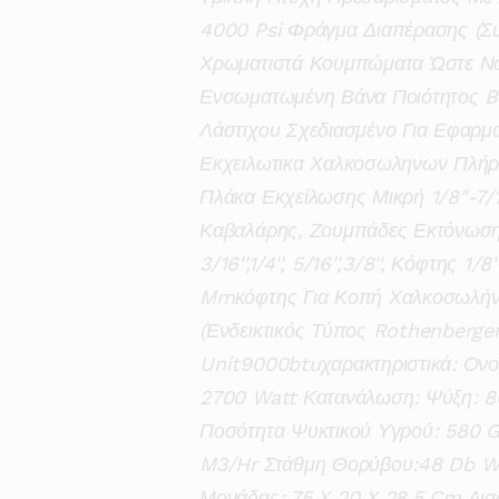
4000 Psi Φράγμα Διαπέρασης (σ
Χρωματιστά Κουμπώματα Ώστε Να
Ενσωματωμένη Βάνα Ποιότητος Ba
Λάστιχου Σχεδιασμένο Για Εφαρμ
Εκχειλωτικα Χαλκοσωληνων Πλήρες
Πλάκα Εκχείλωσης Μικρή 1/8″-7/1
Καβαλάρης, Ζουμπάδες Εκτόνωσης
3/16'',1/4'', 5/16'',3/8'', Κόφτης
Mmκόφτης Για Κοπή Χαλκοσωλήν
(ενδεικτικός Τύπος Rothenberger 7
Unit9000btuχαρακτηριστικά: Ονο
2700 Watt Κατανάλωση: Ψύξη: 8
Ποσότητα Ψυκτικού Υγρού: 580 Gr
M3/hr Στάθμη Θορύβου:48 Db Wi F
Μονάδας: 75 X 20 X 28,5 Cm Διασ