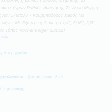
 Χειροκίνητη Επιλογή Εύρους Μέτρησης, Σε
τικων Υγρων Ρυθμός Ανάκτησης Σε Αέρια Μορφή:
ηνων 5/8πολυ - Κουρμπαδόρος Χειρός Με
λήνες Με Εξωτερική Διάμετρο 1/4″, 5/16″, 3/8″,
τικός Τύπος Rothenberger 2.3022)
Ηλεία
ργαλειομηχανών
ανολογικό και ηλεκτροτεχνικό υλικό
ού κηπουρικής