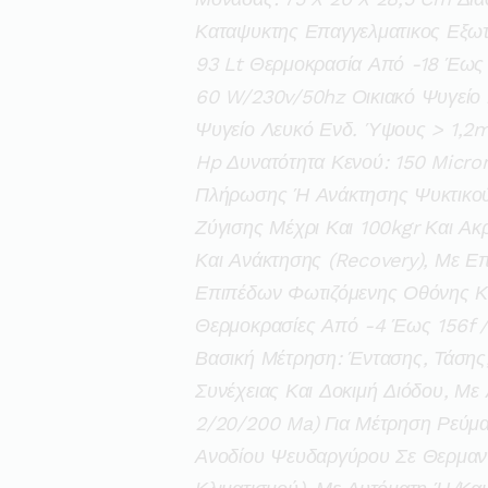
Καταψυκτης Επαγγελματικος Εξωτ
93 Lt Θερμοκρασία Από -18 Έως 
60 W/230v/50hz Οικιακό Ψυγείο 
Ψυγείο Λευκό Ενδ. Ύψους > 1,2m
Hp Δυνατότητα Κενού: 150 Micron
Πλήρωσης Ή Ανάκτησης Ψυκτικού 
Ζύγισης Μέχρι Και 100kgr Και Ακ
Και Ανάκτησης (recovery), Με Ε
Επιπέδων Φωτιζόμενης Οθόνης Και
Θερμοκρασίες Από -4 Έως 156f /
Βασική Μέτρηση: Έντασης, Τάσης,
Συνέχειας Και Δοκιμή Διόδου, Με
2/20/200 Ma) Για Μέτρηση Ρεύματ
Ανοδίου Ψευδαργύρου Σε Θερμαντ