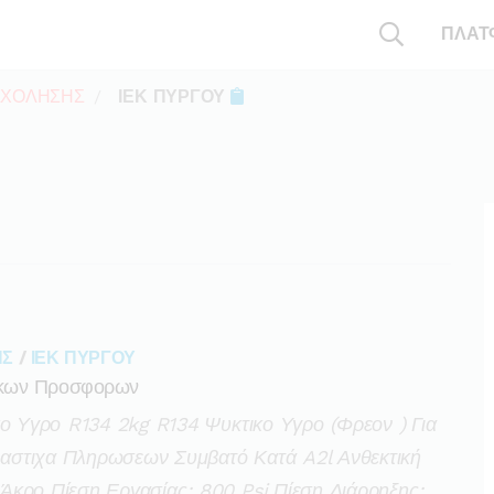
ΠΛΑΤ
ΣΧΟΛΗΣΗΣ
ΙΕΚ ΠΥΡΓΟΥ
ΗΣ
/
ΙΕΚ ΠΥΡΓΟΥ
ικων Προσφορων
κο Υγρο R134 2kg R134 Ψυκτικο Υγρο (φρεον ) Για
αστιχα Πληρωσεων Συμβατό Κατά A2l Ανθεκτική
Άκρο Πίεση Εργασίας: 800 Psi Πίεση Διάρρηξης: