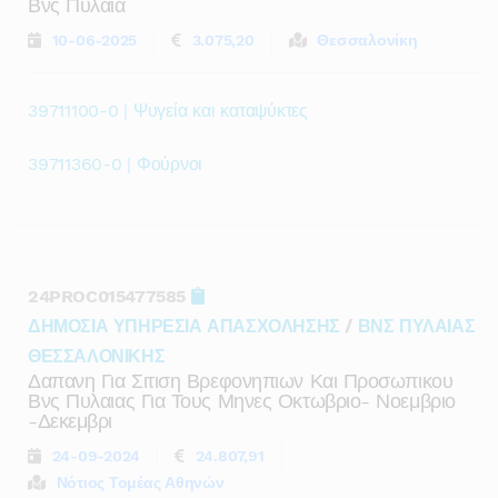
Βνς Πυλαια
10-06-2025
3.075,20
Θεσσαλονίκη
39711100-0 | Ψυγεία και καταψύκτες
39711360-0 | Φούρνοι
24PROC015477585
ΔΗΜΟΣΙΑ ΥΠΗΡΕΣΙΑ ΑΠΑΣΧΟΛΗΣΗΣ
/
ΒΝΣ ΠΥΛΑΙΑΣ
ΘΕΣΣΑΛΟΝΙΚΗΣ
Δαπανη Για Σιτιση Βρεφονηπιων Και Προσωπικου
Βνς Πυλαιας Για Τους Μηνες Οκτωβριο- Νοεμβριο
-δεκεμβρι
24-09-2024
24.807,91
Νότιος Τομέας Αθηνών