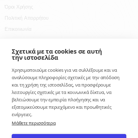
Όροι Χρήσης
Πολιτική Απορρήτου
Επικοινωνία
Σύνδεσμοι
Σχετικά με τα cookies σε αυτή
την ιστοσελίδα
Συνδρομητικές Υπηρεσίες
Χρησιμοποιούμε cookies για να συλλέξουμε και να
Κέντρο Γνώσης
αναλύσουμε πληροφορίες σχετικές με την απόδοση
και τη χρήση της ιστοσελίδας, να προσφέρουμε
Πλατφόρμα
λειτουργίες σχετικές με τα κοινωνικά δίκτυα, να
Εγγραφή
βελτιώσουμε την εμπειρία πλοήγησης και να
εξατομικεύσουμε περιεχόμενο και προωθητικές
Για δημοσίους υπαλλήλους
ενέργειες.
Μάθετε περισσότερα