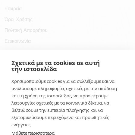
Εταιρεία
Όροι Χρήσης
Πολιτική Απορρήτου
Επικοινωνία
Σύνδεσμοι
Σχετικά με τα cookies σε αυτή
την ιστοσελίδα
Συνδρομητικές Υπηρεσίες
Χρησιμοποιούμε cookies για να συλλέξουμε και να
Κέντρο Γνώσης
αναλύσουμε πληροφορίες σχετικές με την απόδοση
και τη χρήση της ιστοσελίδας, να προσφέρουμε
Πλατφόρμα
λειτουργίες σχετικές με τα κοινωνικά δίκτυα, να
Εγγραφή
βελτιώσουμε την εμπειρία πλοήγησης και να
εξατομικεύσουμε περιεχόμενο και προωθητικές
Για δημοσίους υπαλλήλους
ενέργειες.
Μάθετε περισσότερα