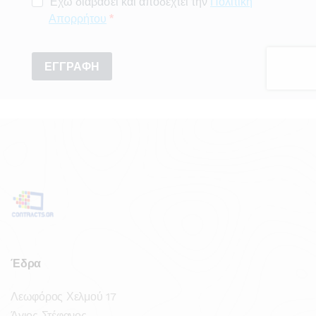
Έδρα
Λεωφόρος Χελμού 17
Άγιος Στέφανος