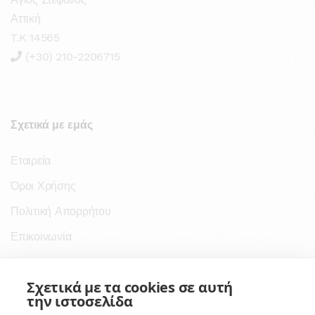
Αττική
T.K 14565
(+30) 210-2206715
Σχετικά με εμάς
Εταιρεία
Όροι Χρήσης
Πολιτική Απορρήτου
Επικοινωνία
Σύνδεσμοι
Σχετικά με τα cookies σε αυτή
την ιστοσελίδα