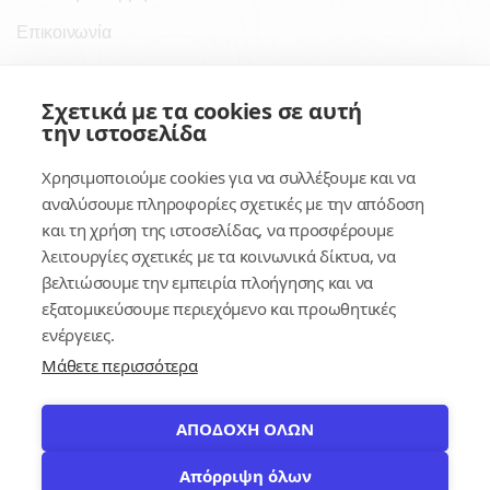
Επικοινωνία
Σύνδεσμοι
Σχετικά με τα cookies σε αυτή
την ιστοσελίδα
Συνδρομητικές Υπηρεσίες
Χρησιμοποιούμε cookies για να συλλέξουμε και να
Κέντρο Γνώσης
αναλύσουμε πληροφορίες σχετικές με την απόδοση
και τη χρήση της ιστοσελίδας, να προσφέρουμε
Πλατφόρμα
λειτουργίες σχετικές με τα κοινωνικά δίκτυα, να
Εγγραφή
βελτιώσουμε την εμπειρία πλοήγησης και να
εξατομικεύσουμε περιεχόμενο και προωθητικές
Για δημοσίους υπαλλήλους
ενέργειες.
Μάθετε περισσότερα
ΑΠΟΔΟΧΗ ΟΛΩΝ
Απόρριψη όλων
© 2026
contracts.gr
Με επιφύλαξη παντός δικαιώματος.