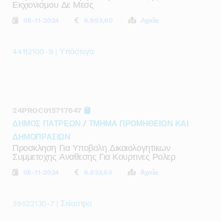
Εκχιονισμου Δε Μεσς
08-11-2024
6.993,60
Αχαΐα
44112100-9 | Υπόστεγα
24PROC015717647
ΔΗΜΟΣ ΠΑΤΡΕΩΝ
/
ΤΜΗΜΑ ΠΡΟΜΗΘΕΙΩΝ ΚΑΙ
ΔΗΜΟΠΡΑΣΙΩΝ
Προσκληση Για Υποβολη Δικαιολογητικων
Συμμετοχης Αναθεσης Για Κουρτινες Ρολερ
06-11-2024
6.833,64
Αχαΐα
39522130-7 | Σκίαστρα