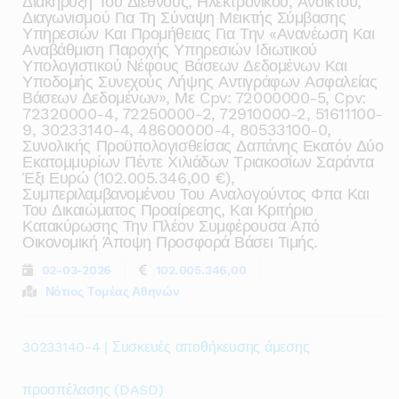
Διακήρυξη Του Διεθνούς, Ηλεκτρονικού, Ανοικτού,
Διαγωνισμού Για Τη Σύναψη Μεικτής Σύμβασης
Υπηρεσιών Και Προμήθειας Για Την «ανανέωση Και
Αναβάθμιση Παροχής Υπηρεσιών Ιδιωτικού
Υπολογιστικού Νέφους Βάσεων Δεδομένων Και
Υποδομής Συνεχούς Λήψης Αντιγράφων Ασφαλείας
Βάσεων Δεδομένων», Με Cpv: 72000000-5, Cpv:
72320000-4, 72250000-2, 72910000-2, 51611100-
9, 30233140-4, 48600000-4, 80533100-0,
Συνολικής Προϋπολογισθείσας Δαπάνης Εκατόν Δύο
Εκατομμυρίων Πέντε Χιλιάδων Τριακοσίων Σαράντα
Έξι Ευρώ (102.005.346,00 €),
Συμπεριλαμβανομένου Του Αναλογούντος Φπα Και
Του Δικαιώματος Προαίρεσης, Και Κριτήριο
Κατακύρωσης Την Πλέον Συμφέρουσα Από
Οικονομική Άποψη Προσφορά Βάσει Τιμής.
02-03-2026
102.005.346,00
Νότιος Τομέας Αθηνών
30233140-4 | Συσκευές αποθήκευσης άμεσης
προσπέλασης (DASD)