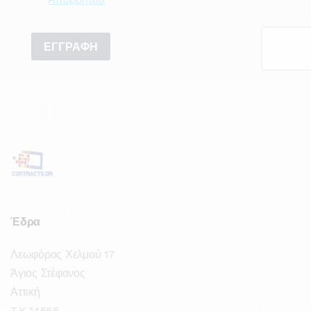
Έδρα
Λεωφόρος Χελμού 17
Άγιος Στέφανος
Αττική
T.K 14565