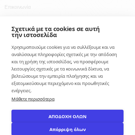
Επικοινωνία
Σύνδεσμοι
Σχετικά με τα cookies σε αυτή
την ιστοσελίδα
Συνδρομητικές Υπηρεσίες
Χρησιμοποιούμε cookies για να συλλέξουμε και να
Κέντρο Γνώσης
αναλύσουμε πληροφορίες σχετικές με την απόδοση
και τη χρήση της ιστοσελίδας, να προσφέρουμε
Πλατφόρμα
λειτουργίες σχετικές με τα κοινωνικά δίκτυα, να
Εγγραφή
βελτιώσουμε την εμπειρία πλοήγησης και να
εξατομικεύσουμε περιεχόμενο και προωθητικές
Για δημοσίους υπαλλήλους
ενέργειες.
Μάθετε περισσότερα
ΑΠΟΔΟΧΗ ΟΛΩΝ
Απόρριψη όλων
© 2026
contracts.gr
Με επιφύλαξη παντός δικαιώματος.
settings