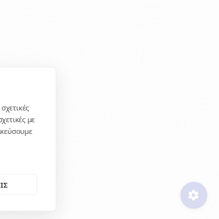
 σχετικές
χετικές με
μικεύσουμε
ΙΣ
settings