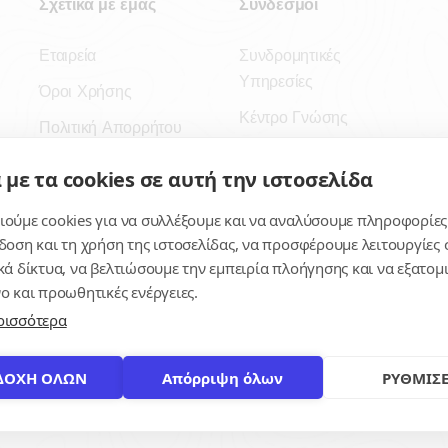
Σχετικά με εμάς
Σύνδεσμοι
Εταιρεία
Συνδρομητικές
Υπηρεσίες
Όροι Χρήσης
Κέντρο Γνώσης
Πολιτική Απορρήτου
Πλατφόρμα
Επικοινωνία
 με τα cookies σε αυτή την ιστοσελίδα
Εγγραφή
ούμε cookies για να συλλέξουμε και να αναλύσουμε πληροφορίες
Για δημοσίους
δοση και τη χρήση της ιστοσελίδας, να προσφέρουμε λειτουργίες σ
υπαλλήλους
κά δίκτυα, να βελτιώσουμε την εμπειρία πλοήγησης και να εξατο
ο και προωθητικές ενέργειες.
ρισσότερα
ΔΟΧΗ ΟΛΩΝ
Απόρριψη όλων
ΡΥΘΜΙΣΕ
© 2026
contracts.gr
Με επιφύλαξη παντός δικαιώματος.