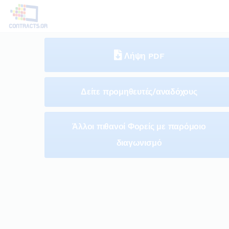
Λήψη PDF
Δείτε προμηθευτές/αναδόχους
Άλλοι πιθανοί Φορείς με παρόμοιο
διαγωνισμό