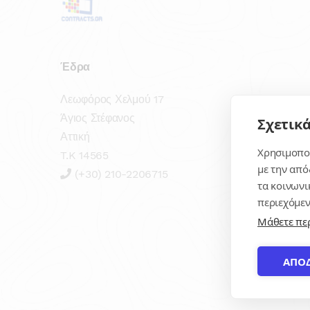
Έδρα
Λεωφόρος Χελμού 17
Άγιος Στέφανος
Σχετικά
Αττική
Χρησιμοποι
T.K 14565
με την από
(+30) 210-2206715
τα κοινωνι
περιεχόμεν
Μάθετε πε
ΑΠΟ