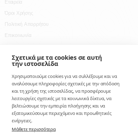
Εταιρεία
Όροι Χρήσης
Πολιτική Απορρήτου
Επικοινωνία
Σύνδεσμοι
Σχετικά με τα cookies σε αυτή
την ιστοσελίδα
Συνδρομητικές Υπηρεσίες
Χρησιμοποιούμε cookies για να συλλέξουμε και να
Κέντρο Γνώσης
αναλύσουμε πληροφορίες σχετικές με την απόδοση
και τη χρήση της ιστοσελίδας, να προσφέρουμε
Πλατφόρμα
λειτουργίες σχετικές με τα κοινωνικά δίκτυα, να
Εγγραφή
βελτιώσουμε την εμπειρία πλοήγησης και να
εξατομικεύσουμε περιεχόμενο και προωθητικές
Για δημοσίους υπαλλήλους
ενέργειες.
Μάθετε περισσότερα