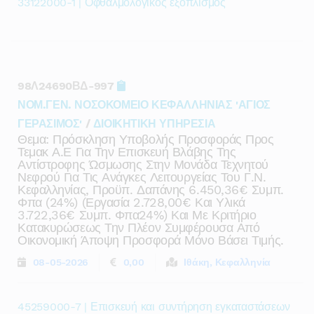
33122000-1 | Οφθαλμολογικός εξοπλισμός
98Λ24690ΒΔ-997
ΝΟΜ.ΓΕΝ. ΝΟΣΟΚΟΜΕΙΟ ΚΕΦΑΛΛΗΝΙΑΣ 'ΑΓΙΟΣ
ΓΕΡΑΣΙΜΟΣ'
/
ΔΙΟΙΚΗΤΙΚΗ ΥΠΗΡΕΣΙΑ
Θεμα: Πρόσκληση Υποβολής Προσφοράς Προς
Τεμακ Α.ε Για Την Επισκευή Βλάβης Της
Αντίστροφης Ώσμωσης Στην Μονάδα Τεχνητού
Νεφρού Για Τις Ανάγκες Λειτουργείας Του Γ.ν.
Κεφαλληνίας, Προϋπ. Δαπάνης 6.450,36€ Συμπ.
Φπα (24%) (εργασία 2.728,00€ Και Υλικά
3.722,36€ Συμπ. Φπα24%) Και Με Κριτήριο
Κατακυρώσεως Την Πλέον Συμφέρουσα Από
Οικονομική Άποψη Προσφορά Μόνο Βάσει Τιμής.
08-05-2026
0,00
Ιθάκη, Κεφαλληνία
45259000-7 | Επισκευή και συντήρηση εγκαταστάσεων