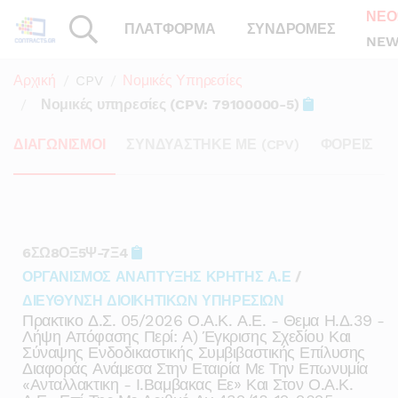
ΝΕΟ
ΠΛΑΤΦΟΡΜΑ
ΣΥΝΔΡΟΜΕΣ
NEW
Αρχική
CPV
Νομικές Υπηρεσίες
Νομικές υπηρεσίες (CPV: 79100000-5)
ΔΙΑΓΩΝΙΣΜΟΙ
ΣΥΝΔΥΑΣΤΗΚΕ ΜΕ (CPV)
ΦΟΡΕΙΣ
6ΣΩ8ΟΞ5Ψ-7Ξ4
ΟΡΓΑΝΙΣΜΟΣ ΑΝΑΠΤΥΞΗΣ ΚΡΗΤΗΣ Α.Ε
/
ΔΙΕΥΘΥΝΣΗ ΔΙΟΙΚΗΤΙΚΩΝ ΥΠΗΡΕΣΙΩΝ
Πρακτικο Δ.σ. 05/2026 Ο.α.κ. Α.ε. - Θεμα Η.δ.39 -
Λήψη Απόφασης Περί: Α) Έγκρισης Σχεδίου Και
Σύναψης Ενδοδικαστικής Συμβιβαστικής Επίλυσης
Διαφοράς Ανάμεσα Στην Εταιρία Με Την Επωνυμία
«ανταλλακτικη - Ι.βαμβακας Εε» Και Στον Ο.α.κ.