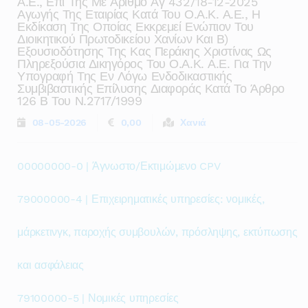
Α.ε., Επί Της Με Αριθμό Αγ 432/18-12-2025
Αγωγής Της Εταιρίας Κατά Του Ο.α.κ. Α.ε., Η
Εκδίκαση Της Οποίας Εκκρεμεί Ενώπιον Του
Διοικητικού Πρωτοδικείου Χανίων Και Β)
Εξουσιοδότησης Της Κας Περάκης Χριστίνας Ως
Πληρεξούσια Δικηγόρος Του Ο.α.κ. Α.ε. Για Την
Υπογραφή Της Εν Λόγω Ενδοδικαστικής
Συμβιβαστικής Επίλυσης Διαφοράς Κατά Το Άρθρο
126 Β Του Ν.2717/1999
08-05-2026
0,00
Χανιά
00000000-0 | Άγνωστο/Εκτιμώμενο CPV
79000000-4 | Επιχειρηματικές υπηρεσίες: νομικές,
μάρκετινγκ, παροχής συμβουλών, πρόσληψης, εκτύπωσης
και ασφάλειας
79100000-5 | Νομικές υπηρεσίες