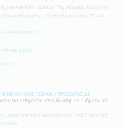
Αρχαιολογικούς Χώρους Της Αρχαίας Μεσσήνης
αιοτήτων Μεσσηνίας. (ορθή Επανάληψη 23-04-
Λακωνία, Μεσσηνία
 από αγριόχορτα
θάμνων
ΗΜΩΝ ΑΘΗΝΑΣ ΠΕΙΡΑΙΑ
/
ΠΡΟΕΔΡΟΣ ΔΣ
τος Για Υπηρεσίες Αποψίλωσης Σε Τμήματα Του
του Χορτοκοπτικού Μηχανήματος Πεζού Χειριστή
ΕΛΛΑΔΑ