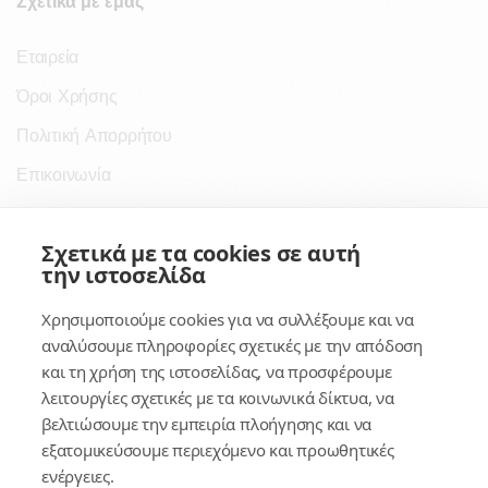
Σχετικά με εμάς
Εταιρεία
Όροι Χρήσης
Πολιτική Απορρήτου
Επικοινωνία
Σύνδεσμοι
Σχετικά με τα cookies σε αυτή
την ιστοσελίδα
Συνδρομητικές Υπηρεσίες
Χρησιμοποιούμε cookies για να συλλέξουμε και να
Κέντρο Γνώσης
αναλύσουμε πληροφορίες σχετικές με την απόδοση
και τη χρήση της ιστοσελίδας, να προσφέρουμε
Πλατφόρμα
λειτουργίες σχετικές με τα κοινωνικά δίκτυα, να
Εγγραφή
βελτιώσουμε την εμπειρία πλοήγησης και να
εξατομικεύσουμε περιεχόμενο και προωθητικές
Για δημοσίους υπαλλήλους
ενέργειες.