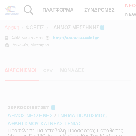
ΝΕΟ
ΠΛΑΤΦΟΡΜΑ
ΣΥΝΔΡΟΜΕΣ
NEW
Αρχική
ΦΟΡΕΙΣ
ΔΗΜΟΣ ΜΕΣΣΗΝΗΣ
ΑΦΜ
998762513
http://www.messini.gr
Λακωνία, Μεσσηνία
ΔΙΑΓΩΝΙΣΜΟΙ
CPV
ΜΟΝΑΔΕΣ
26PROC018975811
ΔΗΜΟΣ ΜΕΣΣΗΝΗΣ
/
ΤΜΗΜΑ ΠΟΛΙΤΙΣΜΟΥ,
ΑΘΛΗΤΙΣΜΟΥ ΚΑΙ ΝΕΑΣ ΓΕΝΙΑΣ
Προσκληση Για Υποβολη Προσφορας Παραθεσης
Μπουφε Για 180 Ατομα Καθως Και Την Μισθωση,