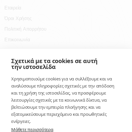
Εταιρεία
Όροι Χρήσης
Πολιτική Απορρήτου
Επικοινωνία
Σύνδεσμοι
Σχετικά με τα cookies σε αυτή
την ιστοσελίδα
Συνδρομητικές Υπηρεσίες
Χρησιμοποιούμε cookies για να συλλέξουμε και να
Κέντρο Γνώσης
αναλύσουμε πληροφορίες σχετικές με την απόδοση
και τη χρήση της ιστοσελίδας, να προσφέρουμε
Πλατφόρμα
λειτουργίες σχετικές με τα κοινωνικά δίκτυα, να
Εγγραφή
βελτιώσουμε την εμπειρία πλοήγησης και να
εξατομικεύσουμε περιεχόμενο και προωθητικές
Για δημοσίους υπαλλήλους
ενέργειες.
Μάθετε περισσότερα