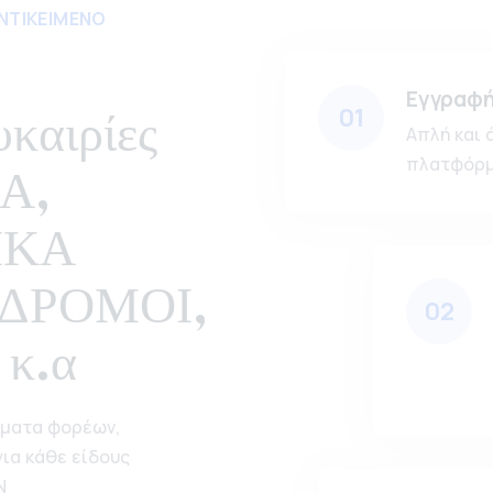
ΝΤΙΚΕΙΜΕΝΟ
Εγγραφ
υκαιρίες
01
Απλή και 
πλατφόρμ
Α,
ΙΚΑ
ΑΔΡΟΜΟΙ,
02
κ.α
ήματα φορέων,
ια κάθε είδους
Ν