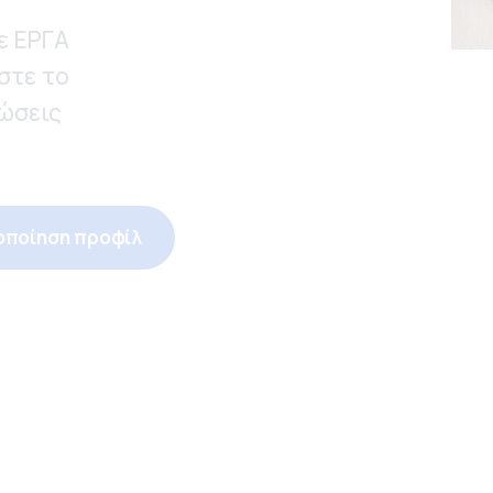
σε ΕΡΓΑ
στε το
ρώσεις
οποίηση προφίλ