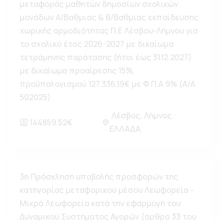
μεταφοράς μαθητών δημοσίων σχολικών
μονάδων Α/Βαθμιας & Β/Βαθμιας εκπαίδευσης
χωρικής αρμοδιότητας Π.Ε Λέσβου-Λήμνου για
το σχολικό έτος 2026-2027 με δικαίωμα
τετράμηνης παράτασης (ήτοι έως 31.12.2027)
με δικαίωμα προαίρεσης 15%,
προϋπολογισμού 127.336,19€ με Φ.Π.Α 9% (Α/Α
502025)
Λέσβος, Λήμνος
144859.52€
ΕΛΛΑΔΑ
3η Πρόσκληση υποβολής προσφορών της
κατηγορίας μεταφορικού μέσου Λεωφορεία -
Μικρά Λεωφορεία κατά την εφαρμογή του
Δυναμικού Συστήματος Αγορών (άρθρο 33 του