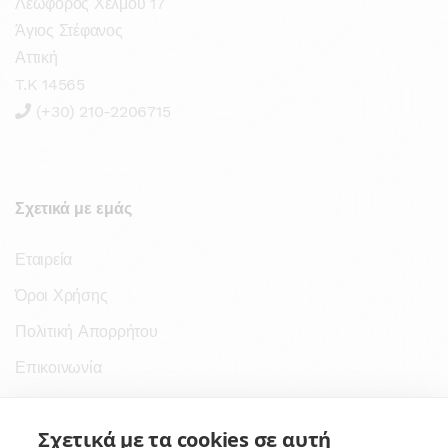
Λεωφόρος Χελμού 17
Άγιος Στέφανος
Αττική
T.K 14565
(+30) 210-2206715
Σχετικά με εμάς
Εταιρεία
Όροι Χρήσης
Πολιτική Απορρήτου
Επικοινωνία
Σύνδεσμοι
Σχετικά με τα cookies σε αυτή