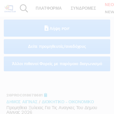
ΝΕΟ
ΠΛΑΤΦΟΡΜΑ
ΣΥΝΔΡΟΜΕΣ
NEW
Λήψη PDF
Δείτε προμηθευτές/αναδόχους
Άλλοι πιθανοί Φορείς με παρόμοιο διαγωνισμό
26PROC018678681
ΔΗΜΟΣ ΑΙΓΙΝΑΣ
/
ΔΙΟΙΚΗΤΙΚΟ - ΟΙΚΟΝΟΜΙΚΟ
Προμηθεια Ξυλειας Για Τις Αναγκες Του Δημου
Αιγινας 2026