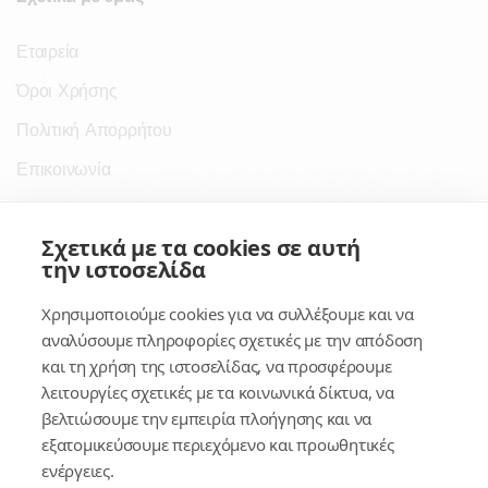
Εταιρεία
Όροι Χρήσης
Πολιτική Απορρήτου
Επικοινωνία
Σύνδεσμοι
Σχετικά με τα cookies σε αυτή
την ιστοσελίδα
Συνδρομητικές Υπηρεσίες
Χρησιμοποιούμε cookies για να συλλέξουμε και να
Κέντρο Γνώσης
αναλύσουμε πληροφορίες σχετικές με την απόδοση
και τη χρήση της ιστοσελίδας, να προσφέρουμε
Πλατφόρμα
λειτουργίες σχετικές με τα κοινωνικά δίκτυα, να
Εγγραφή
βελτιώσουμε την εμπειρία πλοήγησης και να
εξατομικεύσουμε περιεχόμενο και προωθητικές
Για δημοσίους υπαλλήλους
ενέργειες.