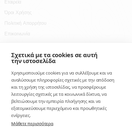
Εταιρεία
Όροι Χρήσης
Πολιτική Απορρήτου
Επικοινωνία
Σύνδεσμοι
Σχετικά με τα cookies σε αυτή
την ιστοσελίδα
Συνδρομητικές Υπηρεσίες
Χρησιμοποιούμε cookies για να συλλέξουμε και να
Κέντρο Γνώσης
αναλύσουμε πληροφορίες σχετικές με την απόδοση
και τη χρήση της ιστοσελίδας, να προσφέρουμε
Πλατφόρμα
λειτουργίες σχετικές με τα κοινωνικά δίκτυα, να
Εγγραφή
βελτιώσουμε την εμπειρία πλοήγησης και να
εξατομικεύσουμε περιεχόμενο και προωθητικές
Για δημοσίους υπαλλήλους
ενέργειες.
Μάθετε περισσότερα