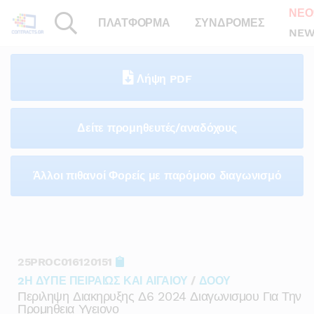
ΝΕΟ
ΠΛΑΤΦΟΡΜΑ
ΣΥΝΔΡΟΜΕΣ
NEW
Λήψη PDF
Δείτε προμηθευτές/αναδόχους
Άλλοι πιθανοί Φορείς με παρόμοιο διαγωνισμό
25PROC016120151
2Η ΔΥΠΕ ΠΕΙΡΑΙΩΣ ΚΑΙ ΑΙΓΑΙΟΥ
/
ΔΟΟΥ
Περιληψη Διακηρυξης Δ6 2024 Διαγωνισμου Για Την
Προμηθεια Υγειονο