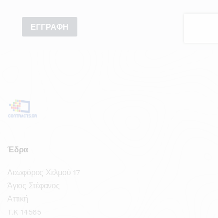
Έδρα
Λεωφόρος Χελμού 17
Άγιος Στέφανος
Αττική
T.K 14565